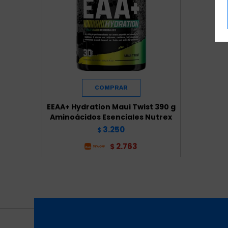
EEAA+ Hydration Maui Twist 390 g
Aminoácidos Esenciales Nutrex
3.250
$
2.763
$