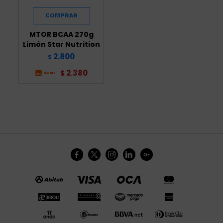
MTOR BCAA 270g
Limón Star Nutrition
2.800
$
2.380
$




