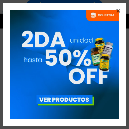


BCAAS CON ELECTROLITOS
1 ARTÍCULO
RECOMENDADOS
AMINOÁCIDOS
BCAAS CON ELECTROLITOS
QUITAR FILTROS