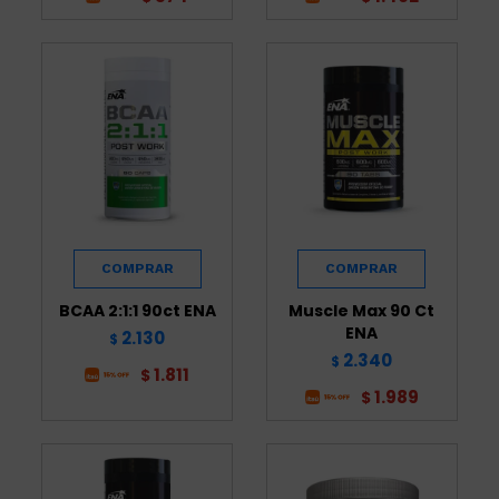
BCAA 2:1:1 90ct ENA
Muscle Max 90 Ct
ENA
2.130
$
2.340
$
1.811
$
1.989
$