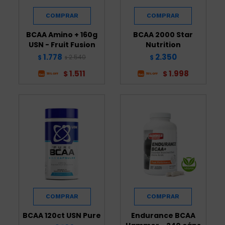
BCAA Amino + 160g
BCAA 2000 Star
USN - Fruit Fusion
Nutrition
1.778
2.350
2.540
$
$
$
1.511
1.998
$
$
BCAA 120ct USN Pure
Endurance BCAA