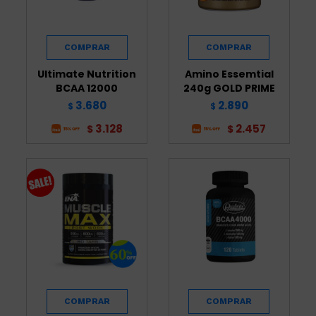
Ultimate Nutrition
Amino Essemtial
BCAA 12000
240g GOLD PRIME
3.680
2.890
$
$
3.128
2.457
$
$