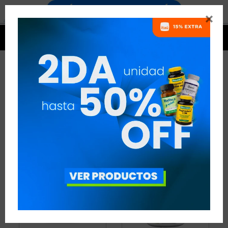


BCAAS
14 ARTÍCULOS
RECOMENDADOS
AMINOÁCIDOS
BCAAS
QUITAR FILTROS