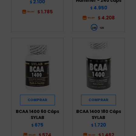
Hammer - 240 cáps
2.100
$
4.950
$
1.785
$
4.208
$
BCAA 1400 60 Cáps
BCAA 1400 180 Cáps
SYLAB
SYLAB
675
1.720
$
$
574
1.462
$
$