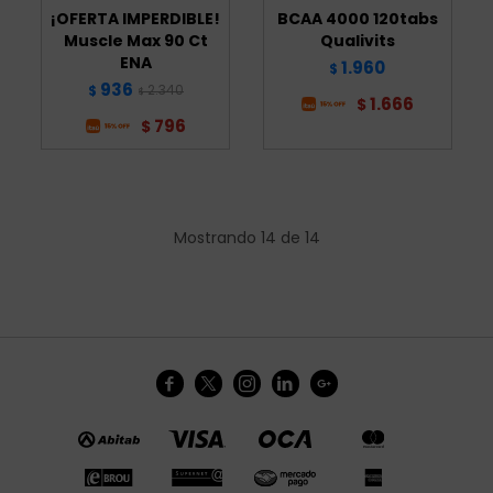
¡OFERTA IMPERDIBLE!
BCAA 4000 120tabs
Muscle Max 90 Ct
Qualivits
ENA
1.960
$
936
2.340
$
$
1.666
$
796
$
Mostrando
14
de
14




