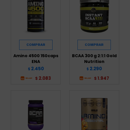
Amino 4500 150caps
BCAA 300 g 2:1:1 Gold
ENA
Nutrition
2.450
2.290
$
$
2.083
1.947
$
$