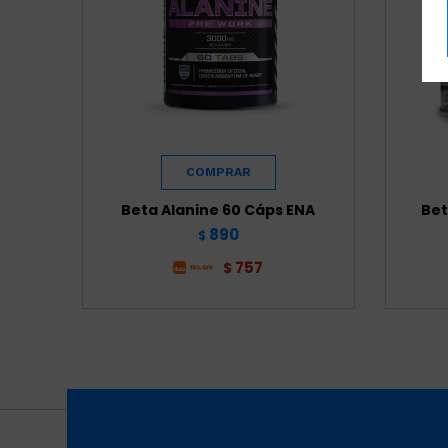
Beta Alanine 60 Cáps ENA
Bet
890
$
757
$