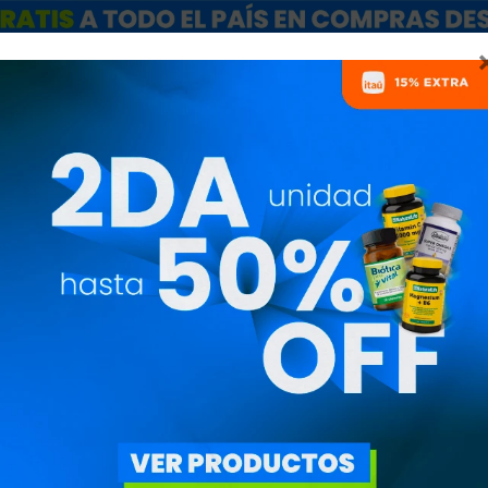
ARCAS
SALE
CATÁLOGO MAYORISTAS
NUTRICIONISTAS
BETA-ALANINA
PRECIO
($)
OBJETIVO
ILTROS