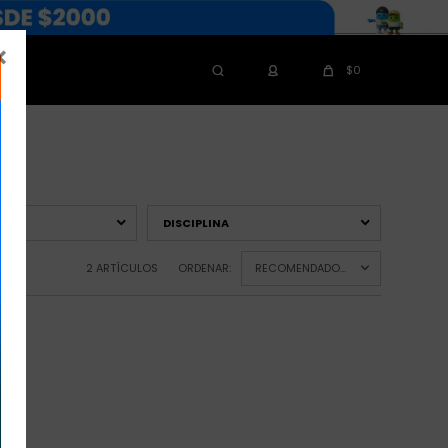

$
0
DISCIPLINA
2 ARTÍCULOS
ORDENAR:
RECOMENDADOS