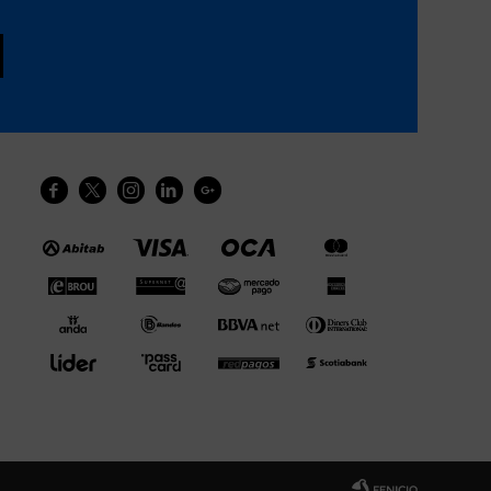




