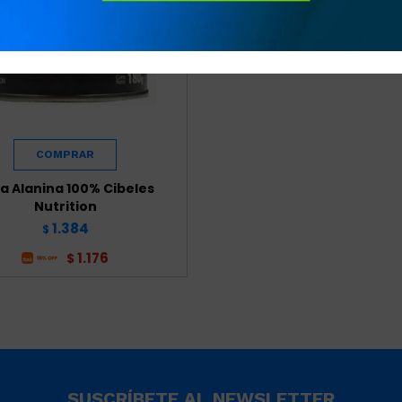
a Alanina 100% Cibeles
Nutrition
1.384
$
1.176
$
SUSCRÍBETE AL NEWSLETTER