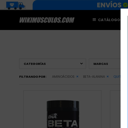
CATÁLOGO
M
CATEGORÍAS
MARCAS
FILTRANDO POR:
AMINOÁCIDOS
BETA-ALANINA
QUITAR F