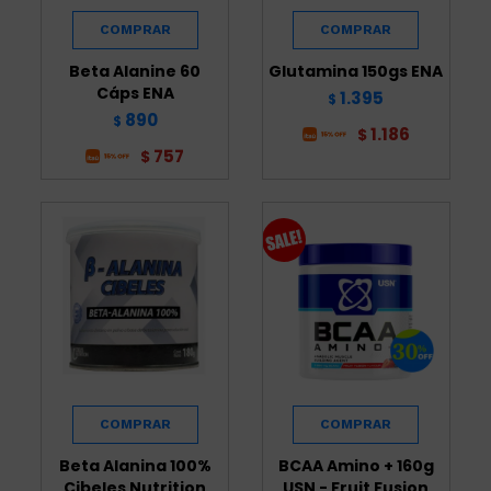
Beta Alanine 60
Glutamina 150gs ENA
Cáps ENA
1.395
$
890
$
1.186
$
757
$
Beta Alanina 100%
BCAA Amino + 160g
Cibeles Nutrition
USN - Fruit Fusion