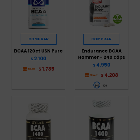
BCAA 120ct USN Pure
Endurance BCAA
Hammer - 240 cáps
2.100
$
4.950
$
1.785
$
4.208
$