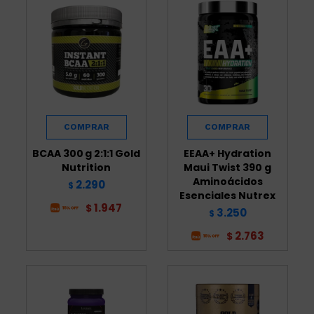
BCAA 300 g 2:1:1 Gold
EEAA+ Hydration
Nutrition
Maui Twist 390 g
Aminoácidos
2.290
$
Esenciales Nutrex
1.947
$
3.250
$
2.763
$