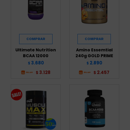
Ultimate Nutrition
Amino Essemtial
BCAA 12000
240g GOLD PRIME
3.680
2.890
$
$
3.128
2.457
$
$