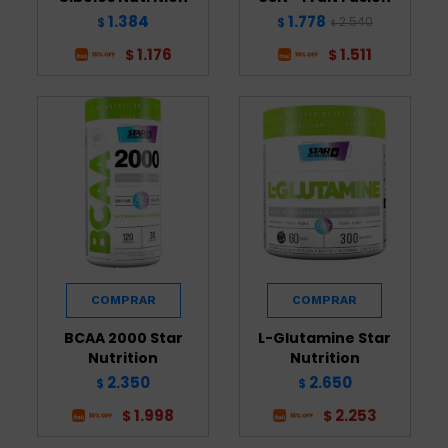
1.384
1.778
2.540
$
$
$
1.176
1.511
$
$
BCAA 2000 Star
L-Glutamine Star
Nutrition
Nutrition
2.350
2.650
$
$
1.998
2.253
$
$