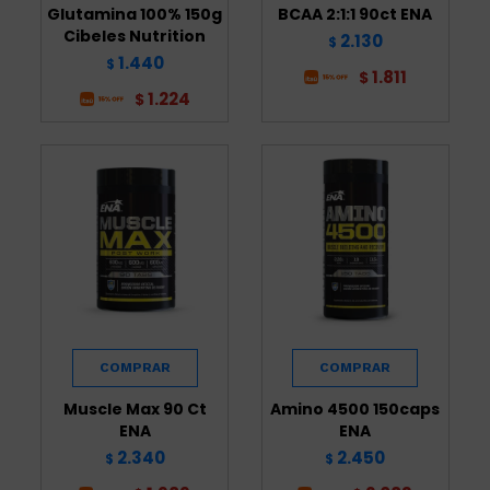
Glutamina 100% 150g
BCAA 2:1:1 90ct ENA
Cibeles Nutrition
2.130
$
1.440
$
1.811
$
1.224
$
Muscle Max 90 Ct
Amino 4500 150caps
ENA
ENA
2.340
2.450
$
$