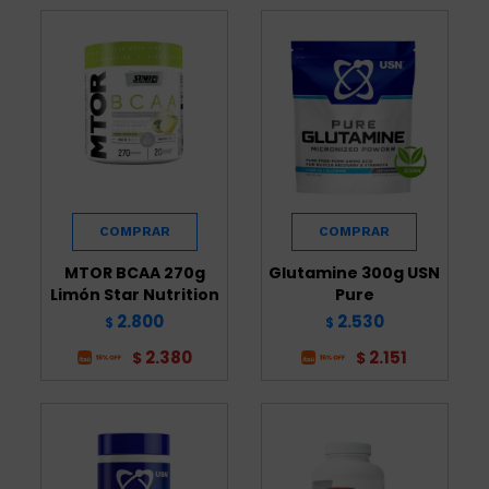
MTOR BCAA 270g
Glutamine 300g USN
Limón Star Nutrition
Pure
2.800
2.530
$
$
2.380
2.151
$
$