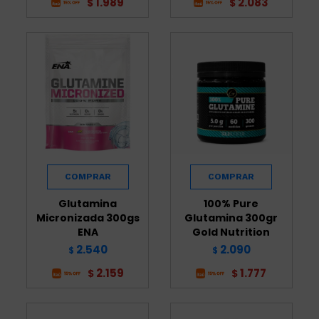
1.989
2.083
$
$
Glutamina
100% Pure
Micronizada 300gs
Glutamina 300gr
ENA
Gold Nutrition
2.540
2.090
$
$
2.159
1.777
$
$