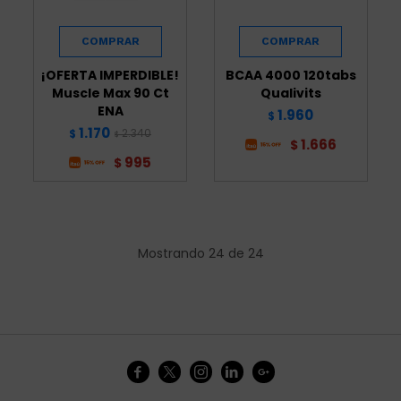
¡OFERTA IMPERDIBLE!
BCAA 4000 120tabs
Muscle Max 90 Ct
Qualivits
ENA
1.960
$
1.170
2.340
$
$
1.666
$
995
$
Mostrando
24
de
24




