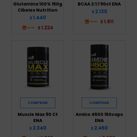
Glutamina 100% 150g
BCAA 2:1:1 90ct ENA
Cibeles Nutrition
2.130
$
1.440
$
1.811
$
1.224
$
Muscle Max 90 Ct
Amino 4500 150caps
ENA
ENA
2.340
2.450
$
$