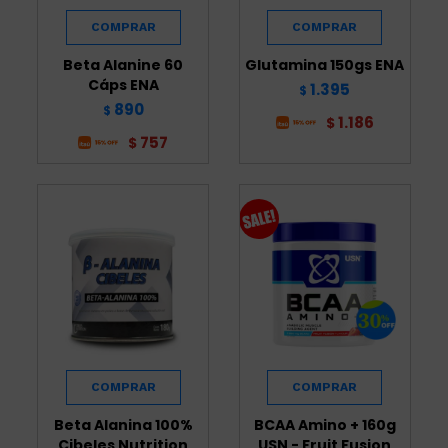
Beta Alanine 60
Glutamina 150gs ENA
Cáps ENA
1.395
$
890
$
1.186
$
757
$
Beta Alanina 100%
BCAA Amino + 160g
Cibeles Nutrition
USN - Fruit Fusion