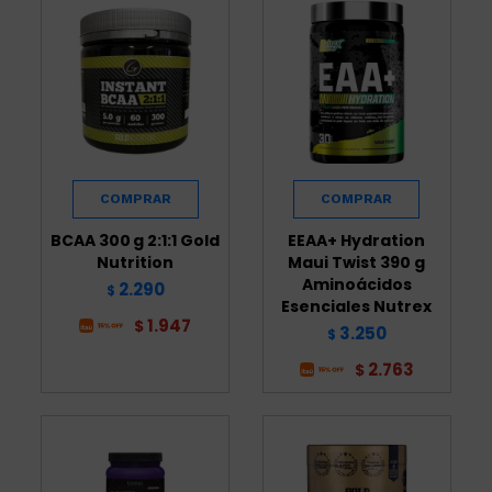
BCAA 300 g 2:1:1 Gold
EEAA+ Hydration
Nutrition
Maui Twist 390 g
Aminoácidos
2.290
$
Esenciales Nutrex
1.947
$
3.250
$
2.763
$