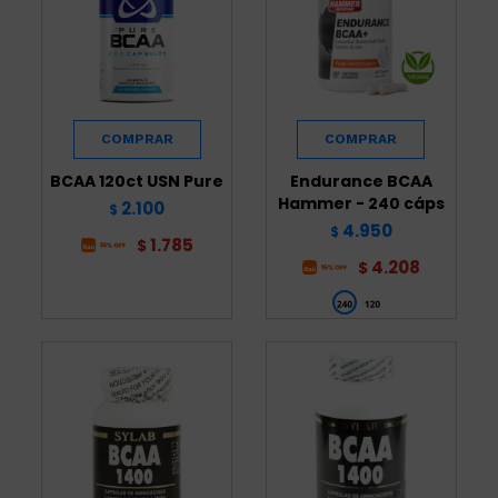
BCAA 120ct USN Pure
Endurance BCAA
Hammer - 240 cáps
2.100
$
4.950
$
1.785
$
4.208
$