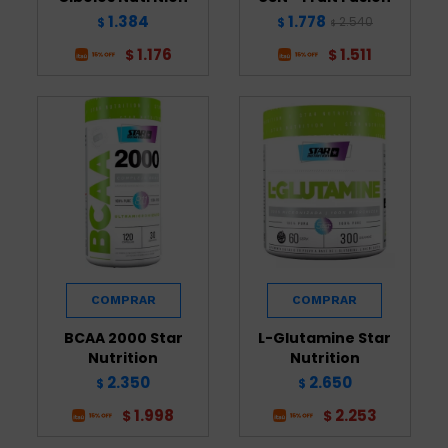
1.384
1.778
2.540
$
$
$
1.176
1.511
$
$
BCAA 2000 Star
L-Glutamine Star
Nutrition
Nutrition
2.350
2.650
$
$
1.998
2.253
$
$