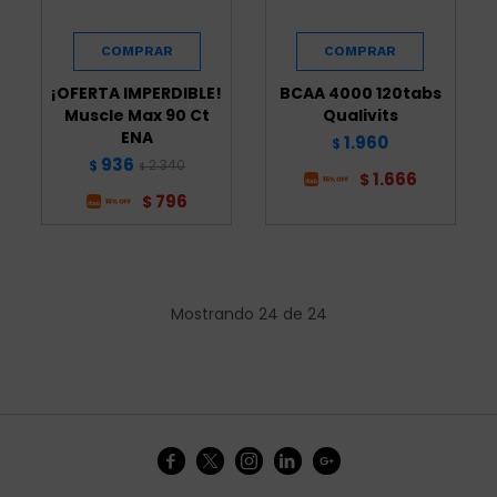
¡OFERTA IMPERDIBLE!
BCAA 4000 120tabs
Muscle Max 90 Ct
Qualivits
ENA
1.960
$
936
2.340
$
$
1.666
$
796
$
Mostrando
24
de
24




