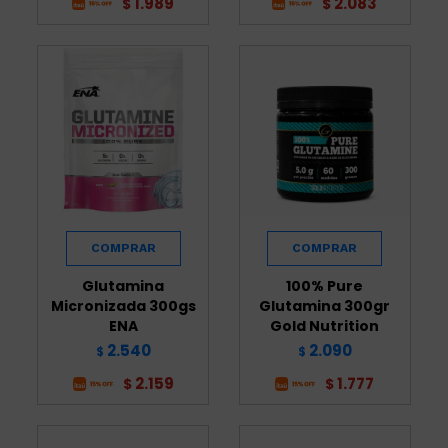
1.989
2.083
$
$
Glutamina
100% Pure
Micronizada 300gs
Glutamina 300gr
ENA
Gold Nutrition
2.540
2.090
$
$
2.159
1.777
$
$