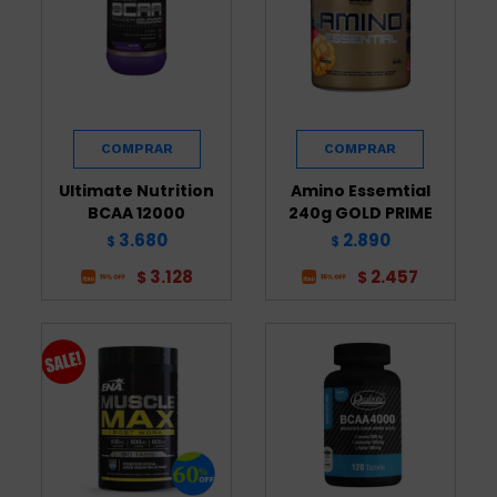
Ultimate Nutrition
Amino Essemtial
BCAA 12000
240g GOLD PRIME
3.680
2.890
$
$
3.128
2.457
$
$