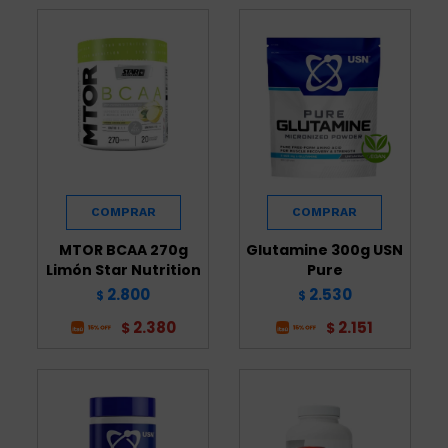
MTOR BCAA 270g
Glutamine 300g USN
Limón Star Nutrition
Pure
2.800
2.530
$
$
2.380
2.151
$
$