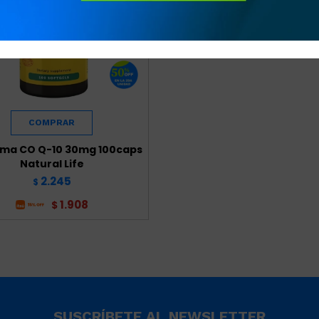
ma CO Q-10 30mg 100caps
Natural Life
2.245
$
1.908
$
SUSCRÍBETE AL NEWSLETTER