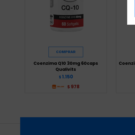
Coenzima Q10 30mg 60caps
Coenzi
Qualivits
1.150
$
978
$