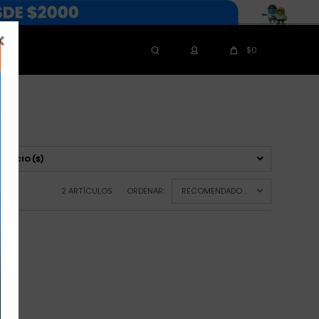

$
0
PRECIO
($)
2 ARTÍCULOS
ORDENAR:
RECOMENDADOS