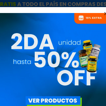
ARCAS
SALE
CATÁLOGO MAYORISTAS
NUTRICIONISTAS
CO Q10 / UBIQUINOL
MARCAS
UITAR FILTROS