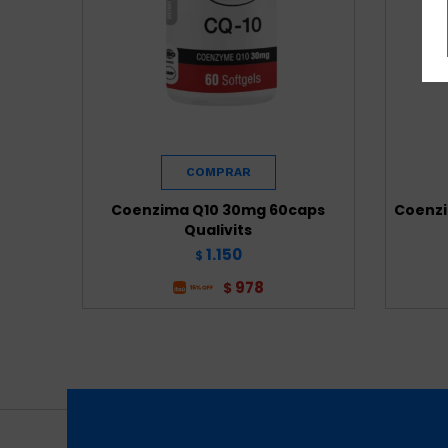
Coenzima Q10 30mg 60caps
Coenzi
Qualivits
1.150
$
978
$