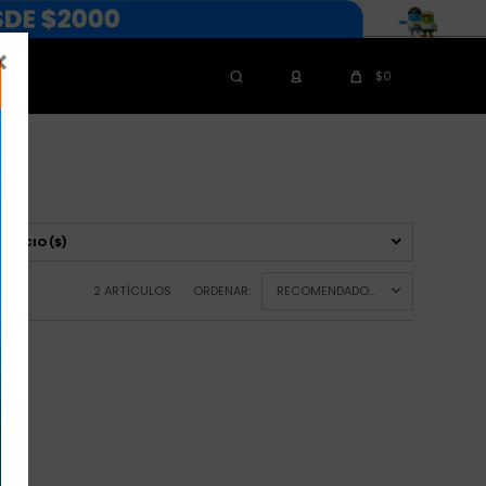

$
0
PRECIO
($)
2 ARTÍCULOS
ORDENAR:
RECOMENDADOS