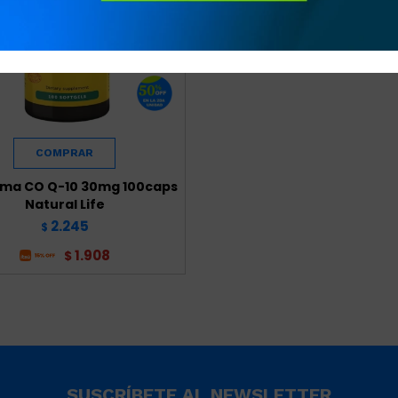
ma CO Q-10 30mg 100caps
Natural Life
2.245
$
1.908
$
SUSCRÍBETE AL NEWSLETTER