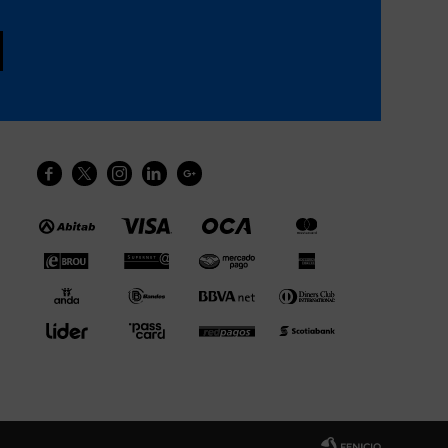




