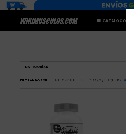
CATÁLOGO
M
CATEGORÍAS
FILTRANDO POR:
ANTIOXIDANTES
CO Q10 / UBIQUINOL
Q