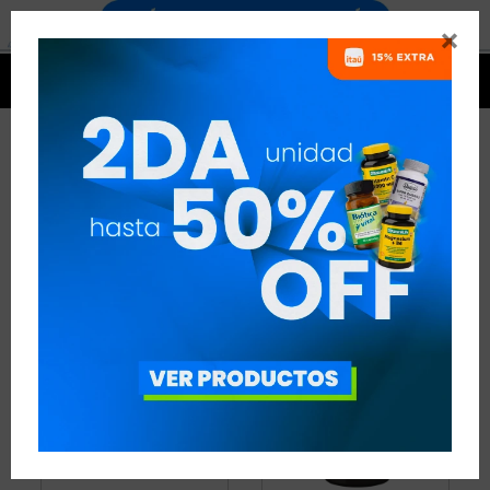


CO Q10 / UBIQUINOL
2 ARTÍCULOS
RECOMENDADOS
ANTIOXIDANTES
CO Q10 / UBIQUINOL
QUITAR FILTROS