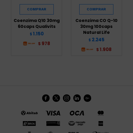
Coenzima Q10 30mg
Coenzima CO Q-10
60caps Qualivits
30mg 100caps
Natural Life
1.150
$
2.245
$
978
$
1.908
$




