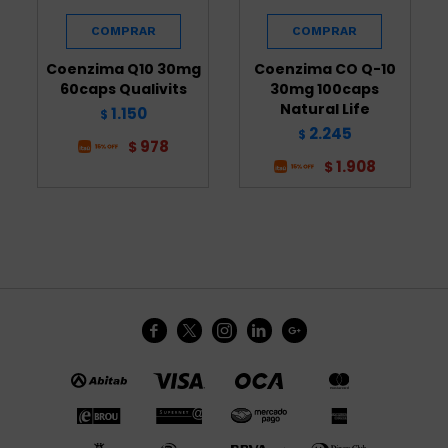
Coenzima Q10 30mg
Coenzima CO Q-10
60caps Qualivits
30mg 100caps
Natural Life
1.150
$
2.245
$
978
$
1.908
$




