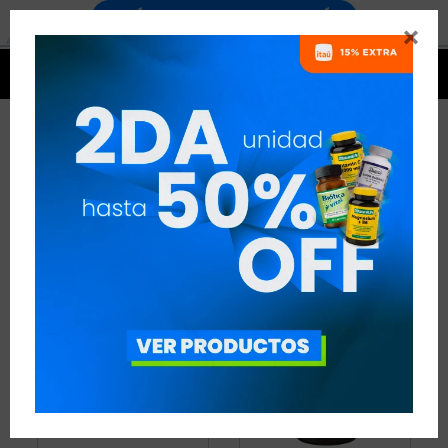


CO Q10 / UBIQUINOL
2 ARTÍCULOS
RECOMENDADOS
ANTIOXIDANTES
CO Q10 / UBIQUINOL
QUITAR FILTROS