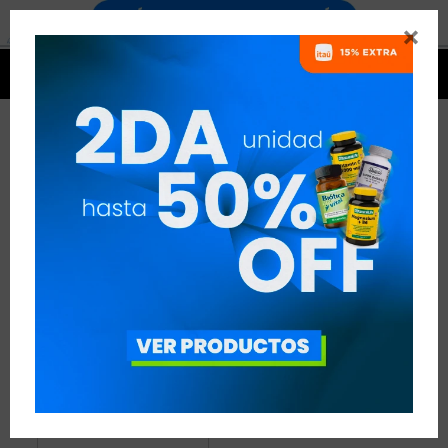


RESVERATROL
1 ARTÍCULO
RECOMENDADOS
ANTIOXIDANTES
RESVERATROL
QUITAR FILTROS