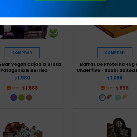
 Bar Vegan Caja x 12 Brota
Barras De Proteína 45g K
 Patagonia & Berries
Underfive - Sabor Salted
1.980
1.056
$
$
1.683
898
$
$