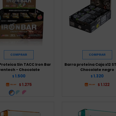
Proteica Sin TACC Iron Bar
Barra proteína Caja x12 
entech - Chocolate
Chocolate negro
1.500
1.320
$
$
1.275
1.122
$
$