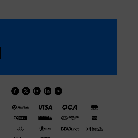




