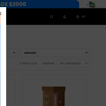

$
0
VEGANO
12 ARTÍCULOS
ORDENAR:
RECOMENDADOS