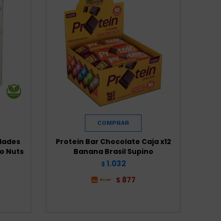
idades
Protein Bar Chocolate Caja x12
o Nuts
Banana Brasil Supino
1.032
$
877
$