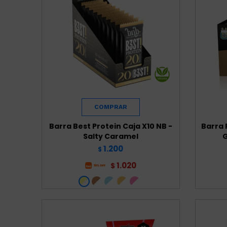
Barra Best Protein Caja X10 NB -
Barra 
Salty Caramel
G
1.200
$
1.020
$