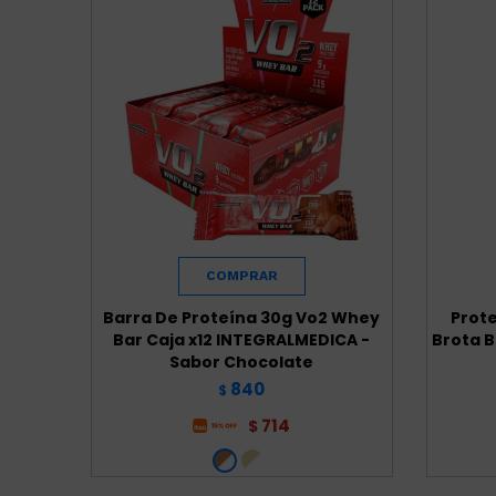
Barra De Proteína 30g Vo2 Whey
Prote
Bar Caja x12 INTEGRALMEDICA -
Brota B
Sabor Chocolate
840
$
714
$