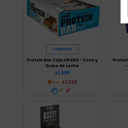
Protein Bar Caja x16 ENA - Coco y
Protein
Dulce de Leche
-
1.568
$
1.333
$