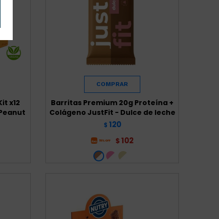
it x12
Barritas Premium 20g Proteína +
 Peanut
Colágeno JustFit - Dulce de leche
120
$
102
$