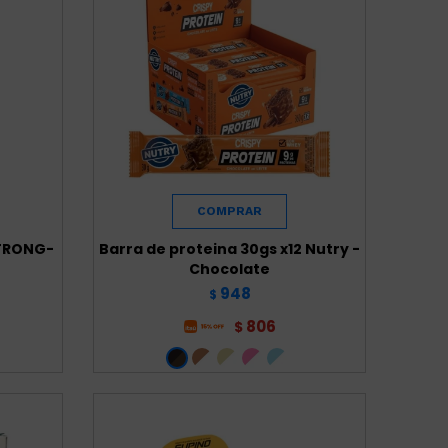
STRONG-
Barra de proteina 30gs x12 Nutry -
Chocolate
948
$
806
$