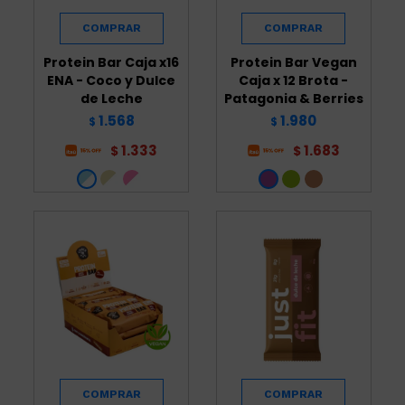
Protein Bar Caja x16
Protein Bar Vegan
ENA - Coco y Dulce
Caja x 12 Brota -
de Leche
Patagonia & Berries
1.568
1.980
$
$
1.333
1.683
$
$