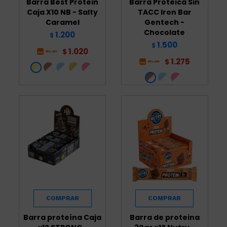
Barra Best Protein
Barra Proteica Sin
Caja X10 NB - Salty
TACC Iron Bar
Caramel
Gentech -
Chocolate
1.200
$
1.500
$
1.020
$
1.275
$
Barra proteína Caja
Barra de proteina