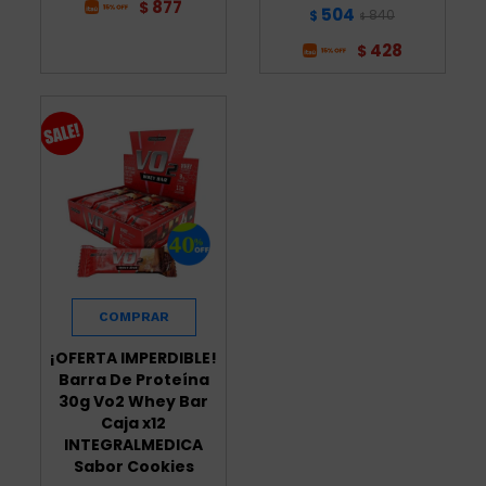
877
$
504
840
$
$
428
$
¡OFERTA IMPERDIBLE!
Barra De Proteína
30g Vo2 Whey Bar
Caja x12
INTEGRALMEDICA
Sabor Cookies