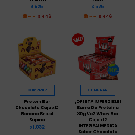
525
525
$
$
446
446
$
$
Protein Bar
¡OFERTA IMPERDIBLE!
Chocolate Caja x12
Barra De Proteína
Banana Brasil
30g Vo2 Whey Bar
Supino
Caja x12
INTEGRALMEDICA
1.032
$
Sabor Chocolate