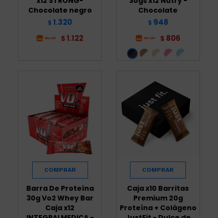
x12 STRONG-
30gs x12 Nutry -
Chocolate negro
Chocolate
1.320
948
$
$
1.122
806
$
$
Barra De Proteína
Caja x10 Barritas
30g Vo2 Whey Bar
Premium 20g
Caja x12
Proteína + Colágeno
INTEGRALMEDICA -
JustFit - Dulce de