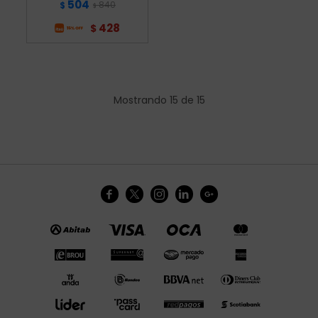
504
840
$
$
428
$
Mostrando
15
de
15




