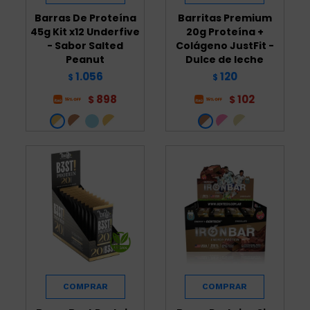
Barras De Proteína
Barritas Premium
45g Kit x12 Underfive
20g Proteína +
- Sabor Salted
Colágeno JustFit -
Peanut
Dulce de leche
1.056
120
$
$
898
102
$
$