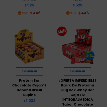
525
525
$
$
446
446
$
$
Protein Bar
¡OFERTA IMPERDIBLE!
Chocolate Caja x12
Barra De Proteína
Banana Brasil
30g Vo2 Whey Bar
Supino
Caja x12
INTEGRALMEDICA
1.032
$
Sabor Chocolate