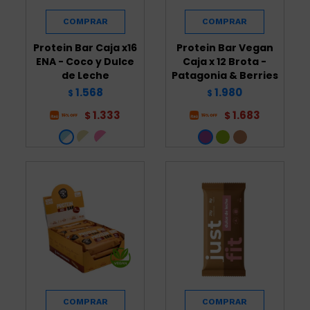
Protein Bar Caja x16
Protein Bar Vegan
ENA - Coco y Dulce
Caja x 12 Brota -
de Leche
Patagonia & Berries
1.568
1.980
$
$
1.333
1.683
$
$