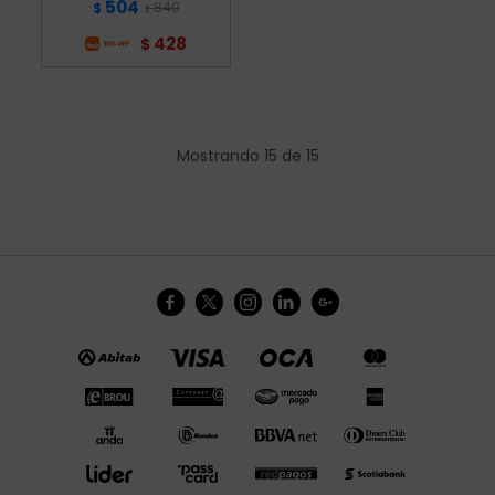
504
840
$
$
428
$
Mostrando
15
de
15




