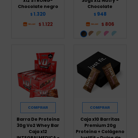
x12 STRONG-
30gs x12 Nutry -
Chocolate negro
Chocolate
1.320
948
$
$
1.122
806
$
$
Barra De Proteína
Caja x10 Barritas
30g Vo2 Whey Bar
Premium 20g
Caja x12
Proteína + Colágeno
INTEGRALMEDICA -
JustFit - Dulce de