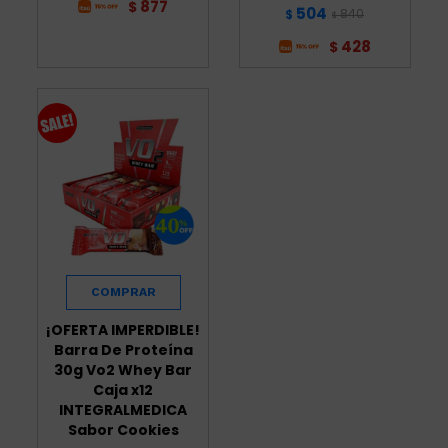
877
$
504
840
$
$
428
$
¡OFERTA IMPERDIBLE!
Barra De Proteína
30g Vo2 Whey Bar
Caja x12
INTEGRALMEDICA
Sabor Cookies