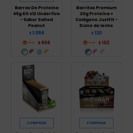
Barras De Proteína
Barritas Premium
45g Kit x12 Underfive
20g Proteína +
- Sabor Salted
Colágeno JustFit -
Peanut
Dulce de leche
1.056
120
$
$
898
102
$
$