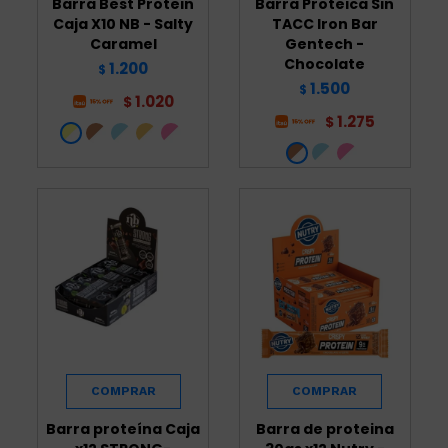
Barra Best Protein
Barra Proteica Sin
Caja X10 NB - Salty
TACC Iron Bar
Caramel
Gentech -
Chocolate
1.200
$
1.500
$
1.020
$
1.275
$
Barra proteína Caja
Barra de proteina