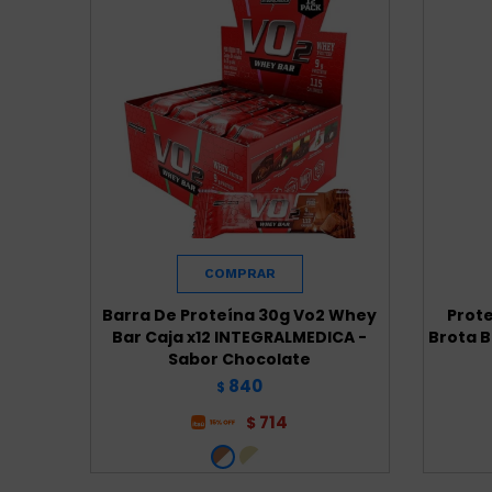
Barra De Proteína 30g Vo2 Whey
Prote
Bar Caja x12 INTEGRALMEDICA -
Brota B
Sabor Chocolate
840
$
714
$