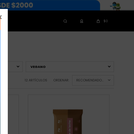

$
0
VEGANO
12 ARTÍCULOS
ORDENAR:
RECOMENDADOS