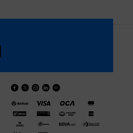




