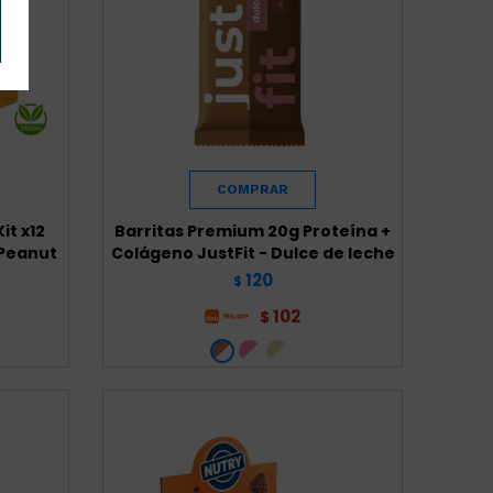
it x12
Barritas Premium 20g Proteína +
 Peanut
Colágeno JustFit - Dulce de leche
120
$
102
$