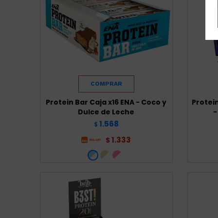
Protein Bar Caja x16 ENA - Coco y
Protein
Dulce de Leche
-
1.568
$
1.333
$