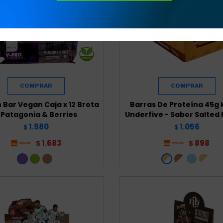
 Bar Vegan Caja x 12 Brota
Barras De Proteína 45g K
 Patagonia & Berries
Underfive - Sabor Salted
1.980
1.056
$
$
1.683
898
$
$