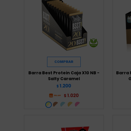
Barra Best Protein Caja X10 NB -
Barra 
Salty Caramel
G
1.200
$
1.020
$