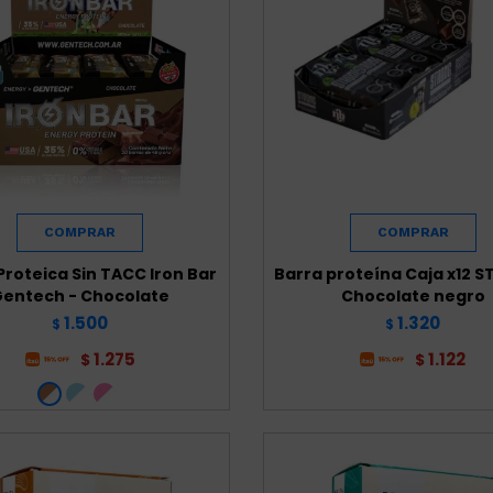
Proteica Sin TACC Iron Bar
Barra proteína Caja x12 
entech - Chocolate
Chocolate negro
1.500
1.320
$
$
1.275
1.122
$
$