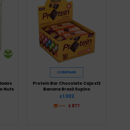
idades
Protein Bar Chocolate Caja x12
o Nuts
Banana Brasil Supino
1.032
$
877
$