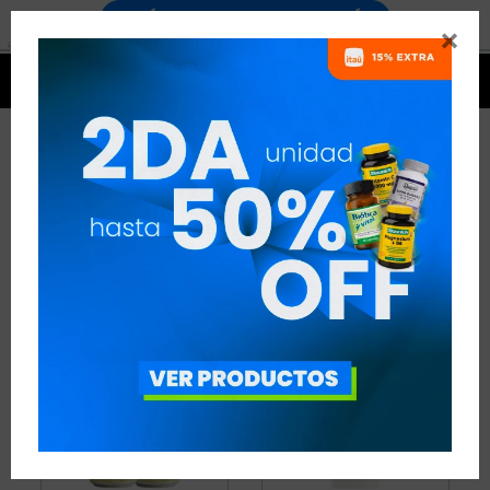


BEBIDAS ENERGÉTICAS
2 ARTÍCULOS
RECOMENDADOS
BEBIDAS Y SNACKS
BEBIDAS ENERGÉTICAS
QUITAR FILTROS