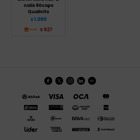
nails 60caps
Qualivits
1.090
$
927
$




