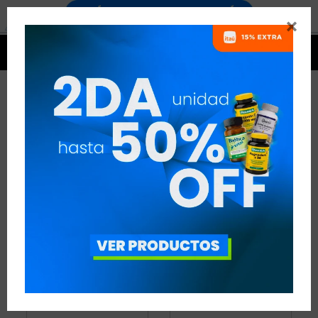


CABELLO, PIEL Y UÑAS
3 ARTÍCULOS
RECOMENDADOS
CABELLO, PIEL Y UÑAS