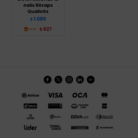
nails 60caps
Qualivits
1.090
$
927
$




