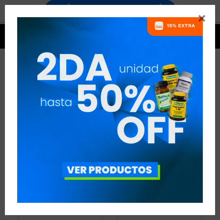


CABELLO, PIEL Y UÑAS
3 ARTÍCULOS
RECOMENDADOS
CABELLO, PIEL Y UÑAS