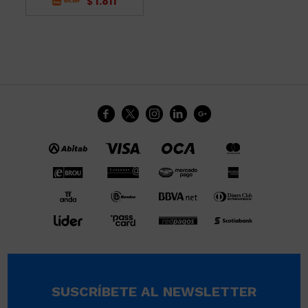
1.811
$





SUSCRÍBETE AL NEWSLETTER