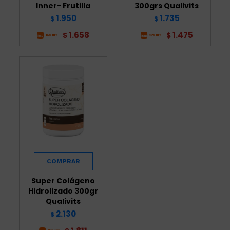
Inner- Frutilla
300grs Qualivits
1.950
1.735
$
$
1.658
1.475
$
$
Super Colágeno
Hidrolizado 300gr
Qualivits
2.130
$