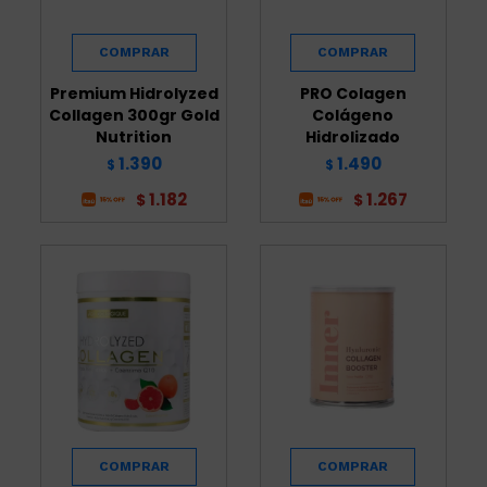
Premium Hidrolyzed
PRO Colagen
Collagen 300gr Gold
Colágeno
Nutrition
Hidrolizado
1.390
1.490
$
$
1.182
1.267
$
$