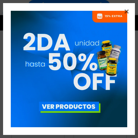


POLVO
9 ARTÍCULOS
RECOMENDADOS
COLÁGENO Y ÁCIDO HIALURÓNICO
POLVO
QUITAR FILTROS