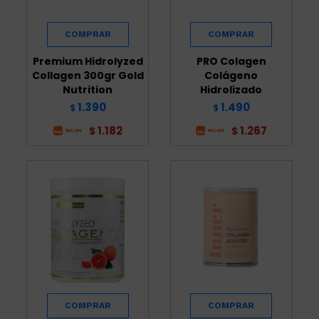
Premium Hidrolyzed
PRO Colagen
Collagen 300gr Gold
Colágeno
Nutrition
Hidrolizado
1.390
1.490
$
$
1.182
1.267
$
$