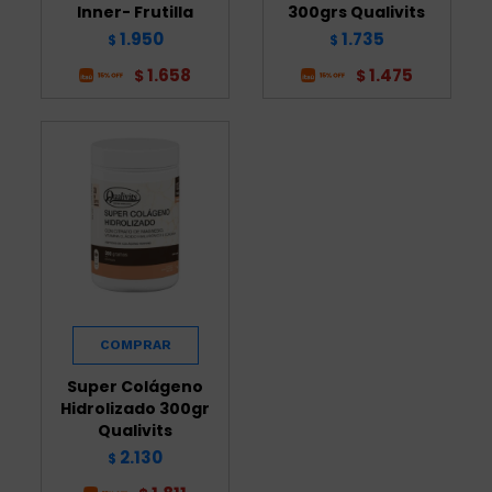
Inner- Frutilla
300grs Qualivits
1.950
1.735
$
$
1.658
1.475
$
$
Super Colágeno
Hidrolizado 300gr
Qualivits
2.130
$