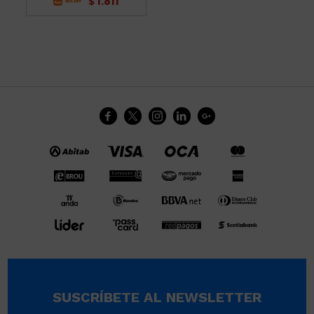
1.811
$





SUSCRÍBETE AL NEWSLETTER