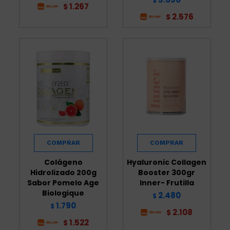
$
1.267
$
2.576
$
Colágeno
Hyaluronic Collagen
Hidrolizado 200g
Booster 300gr
Sabor Pomelo Age
Inner- Frutilla
Biologique
2.480
$
1.790
$
2.108
$
1.522
$