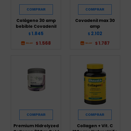
Colágeno 30 amp
Covadenil max 30
bebible Covadenil
amp
1.845
2.102
$
$
1.568
1.787
$
$
Premium Hidrolyzed
Collagen + Vit. C