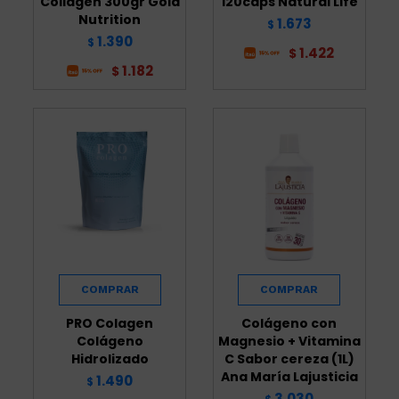
Collagen 300gr Gold
120caps Natural Life
Nutrition
1.673
$
1.390
$
1.422
$
1.182
$
PRO Colagen
Colágeno con
Colágeno
Magnesio + Vitamina
Hidrolizado
C Sabor cereza (1L)
Ana María Lajusticia
1.490
$
3.030