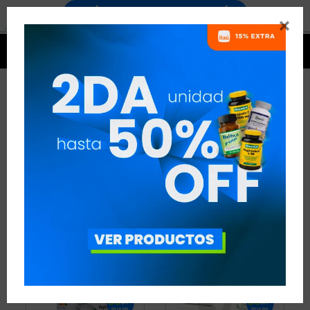


COLÁGENO Y ÁCIDO
HIALURÓNICO
21 ARTÍCULOS
RECOMENDADOS
COLÁGENO Y ÁCIDO HIALURÓNICO