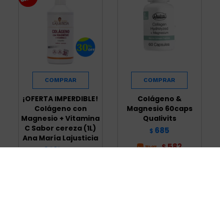
¡OFERTA IMPERDIBLE!
Colágeno &
Colágeno con
Magnesio 60caps
Magnesio + Vitamina
Qualivits
C Sabor cereza (1L)
685
$
Ana María Lajusticia
582
$
2.121
3.030
$
$
1.803
$