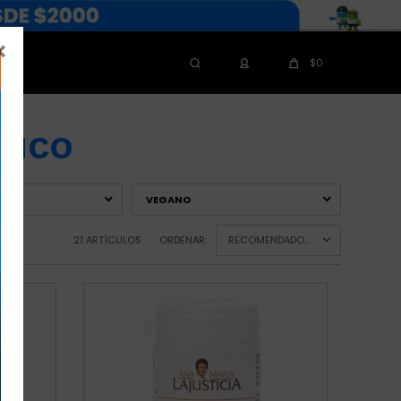

$
0
NICO
VEGANO
21 ARTÍCULOS
ORDENAR:
RECOMENDADOS