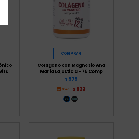
ónico
Colágeno con Magnesio Ana
vits
María Lajusticia - 75 Comp
975
$
829
$