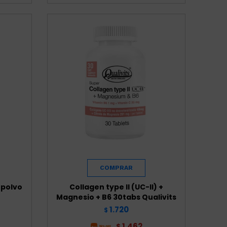
 polvo
Collagen type II (UC-II) +
Magnesio + B6 30tabs Qualivits
1.720
$
1.462
$