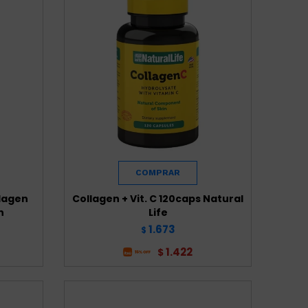
lagen
Collagen + Vit. C 120caps Natural
n
Life
1.673
$
1.422
$