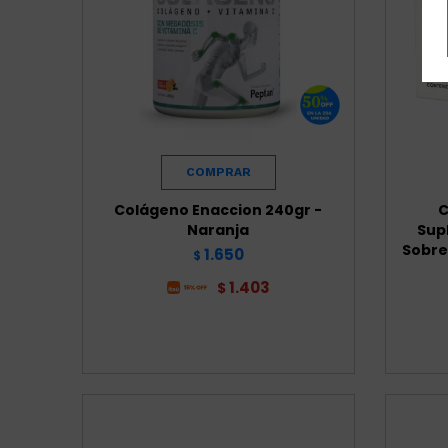
Colágeno Enaccion 240gr -
C
Naranja
Sup
Sobre
1.650
$
1.403
$