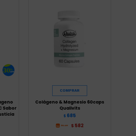
lágeno
Colágeno & Magnesio 60caps
C Sabor
Qualivits
usticia
685
$
582
$