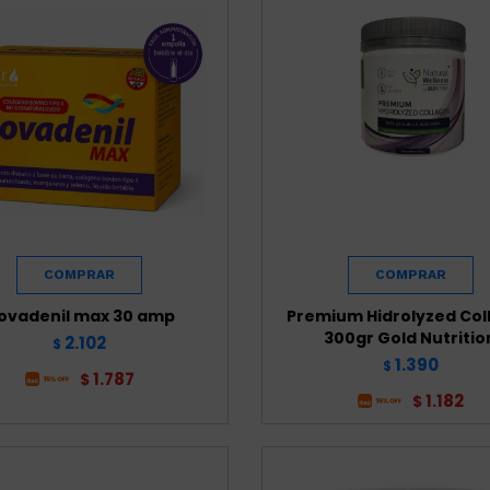
ovadenil max 30 amp
Premium Hidrolyzed Col
300gr Gold Nutritio
2.102
$
1.390
$
1.787
$
1.182
$