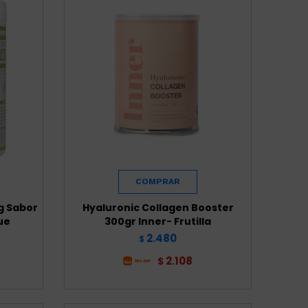
g Sabor
Hyaluronic Collagen Booster
ue
300gr Inner- Frutilla
2.480
$
2.108
$