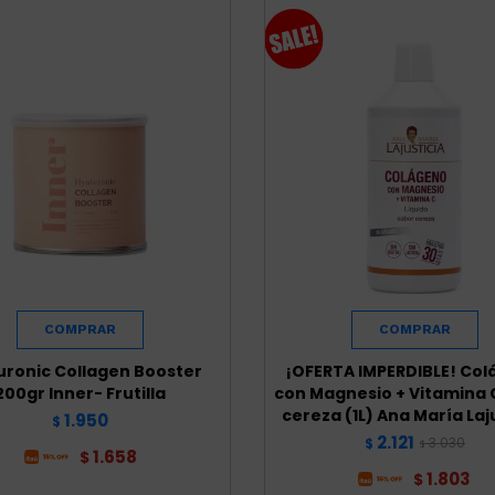
uronic Collagen Booster
¡OFERTA IMPERDIBLE! Co
200gr Inner- Frutilla
con Magnesio + Vitamina 
cereza (1L) Ana María Laj
1.950
$
2.121
3.030
$
$
1.658
$
1.803
$