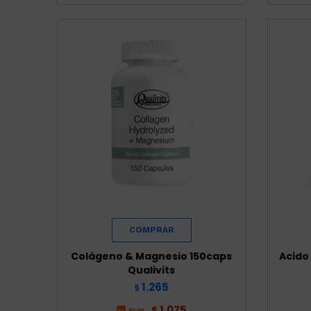
Colágeno & Magnesio 150caps
Acido
Qualivits
1.265
$
1.075
$