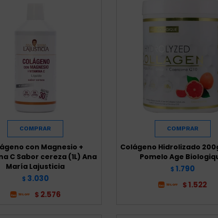
ágeno con Magnesio +
Colágeno Hidrolizado 200
na C Sabor cereza (1L) Ana
Pomelo Age Biologiq
María Lajusticia
1.790
$
3.030
$
1.522
$
2.576
$