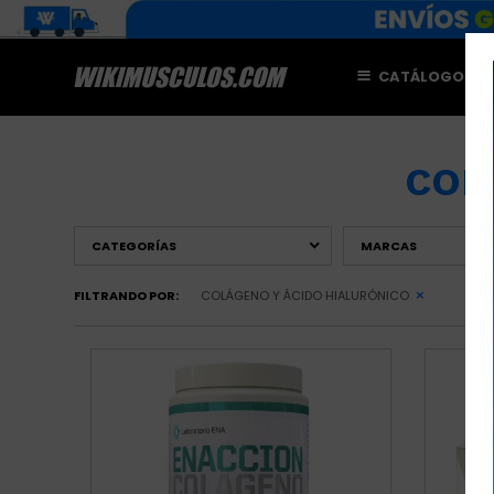
CATÁLOGO
M
COL
CATEGORÍAS
MARCAS
FILTRANDO POR:
COLÁGENO Y ÁCIDO HIALURÓNICO