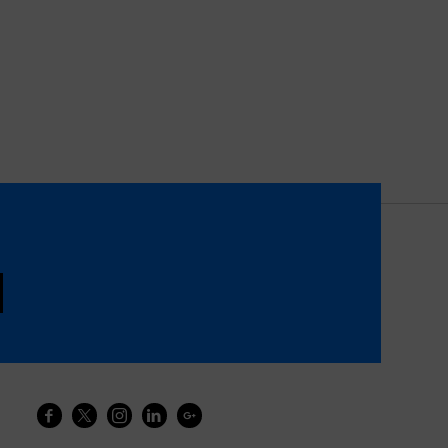




