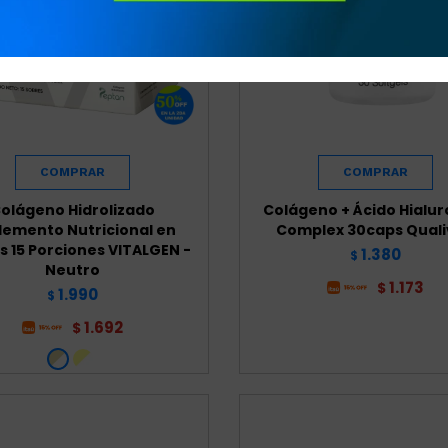
olágeno Hidrolizado
Colágeno + Ácido Hialur
lemento Nutricional en
Complex 30caps Quali
s 15 Porciones VITALGEN -
1.380
$
Neutro
1.173
$
1.990
$
1.692
$