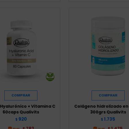
 Hyalurónico + Vitamina C
Colágeno hidrolizado en
60caps Qualivits
300grs Qualivits
920
1.735
$
$
782
1.475
$
$