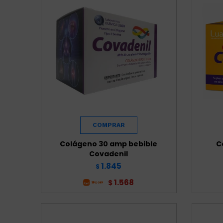
Colágeno 30 amp bebible
C
Covadenil
1.845
$
1.568
$