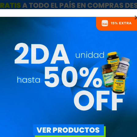
ARCAS
SALE
CATÁLOGO MAYORISTAS
NUTRICIONISTAS
ÁGENO Y ÁCIDO HIALURÓ
PRECIO
($)
ESPECIALES