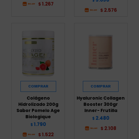
$
1.267
$
2.576
$
Colágeno
Hyaluronic Collagen
Hidrolizado 200g
Booster 300gr
Sabor Pomelo Age
Inner- Frutilla
Biologique
2.480
$
1.790
$
2.108
$
1.522
$