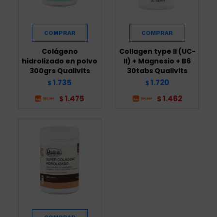
Colágeno
Collagen type II (UC-
hidrolizado en polvo
II) + Magnesio + B6
300grs Qualivits
30tabs Qualivits
1.735
1.720
$
$
1.475
1.462
$
$