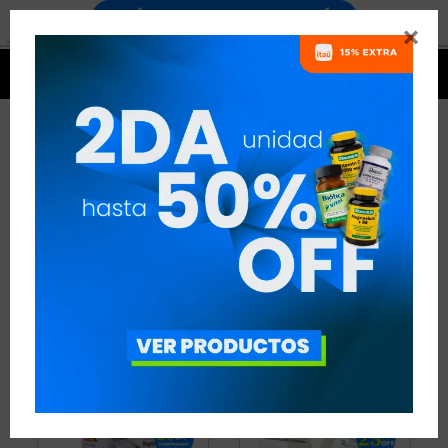


COLÁGENO Y ÁCIDO
HIALURÓNICO
21 ARTÍCULOS
RECOMENDADOS
COLÁGENO Y ÁCIDO HIALURÓNICO