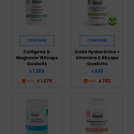
Colágeno &
Acido Hyalurónico +
Magnesio 150caps
Vitamina C 60caps
Qualivits
Qualivits
1.265
920
$
$
1.075
782
$
$