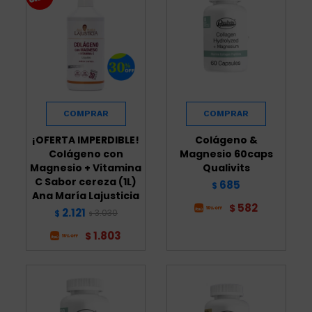
¡OFERTA IMPERDIBLE!
Colágeno &
Colágeno con
Magnesio 60caps
Magnesio + Vitamina
Qualivits
C Sabor cereza (1L)
685
$
Ana María Lajusticia
582
$
2.121
3.030
$
$
1.803
$