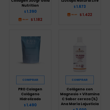
Collagen 300gr Gold
120caps Natural Life
Nutrition
1.673
$
1.390
$
1.422
$
1.182
$
PRO Colagen
Colágeno con
Colágeno
Magnesio + Vitamina
Hidrolizado
C Sabor cereza (1L)
Ana María Lajusticia
1.490
$
3.030