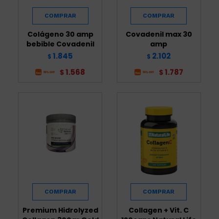
Colágeno 30 amp
Covadenil max 30
bebible Covadenil
amp
1.845
2.102
$
$
1.568
1.787
$
$
Premium Hidrolyzed
Collagen + Vit. C