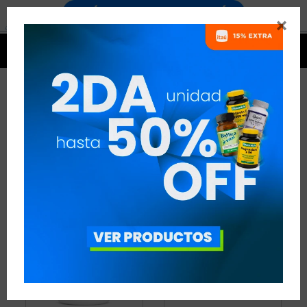


CREATINA MONOHIDRATADA
4 ARTÍCULOS
RECOMENDADOS
CREATINA
CREATINA MONOHIDRATADA
QUITAR FILTROS