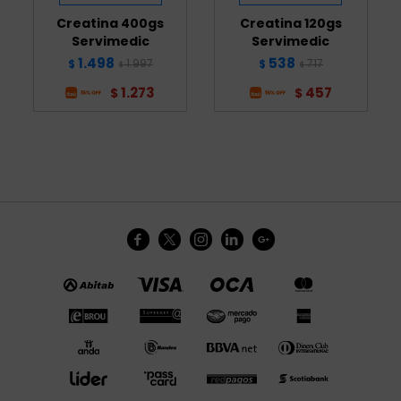
Creatina 400gs
Creatina 120gs
Servimedic
Servimedic
1.498
538
1.997
717
$
$
$
$
1.273
457
$
$




