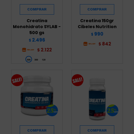
Creatina
Creatina 150gr
Monohidrato SYLAB -
Cibeles Nutrition
500 gs
990
$
2.496
$
842
$
2.122
$