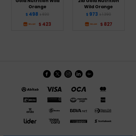
Gold Nutrition Wild
2lb Gold Nutrition
Orange
Wild Orange
498
973
830
1.390
$
$
$
$
423
827
$
$




