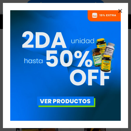


CARBOHIDRATOS CON
ELECTROLITOS
8 ARTÍCULOS
RECOMENDADOS
ENERGÍA
CARBOHIDRATOS CON ELECTROLITOS
QUITAR FILTROS