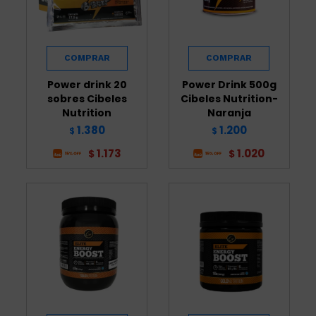
Power drink 20
Power Drink 500g
sobres Cibeles
Cibeles Nutrition-
Nutrition
Naranja
1.380
1.200
$
$
1.173
1.020
$
$