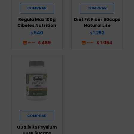
Regula Max 100g
Diet Fit Fiber 60caps
Cibeles Nutrition
Natural Life
540
1.252
$
$
459
1.064
$
$
Qualivits Psyllium
Husk 60caps