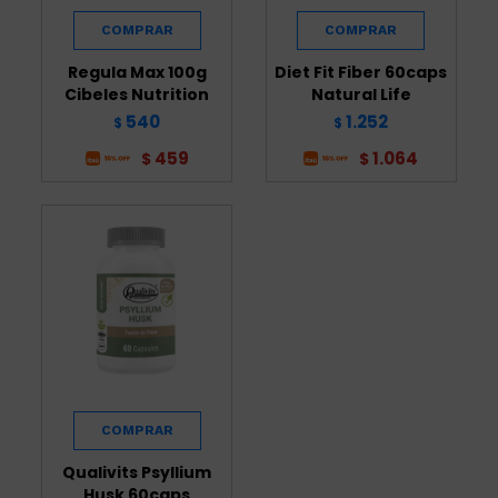
Regula Max 100g
Diet Fit Fiber 60caps
Cibeles Nutrition
Natural Life
540
1.252
$
$
459
1.064
$
$
Qualivits Psyllium
Husk 60caps