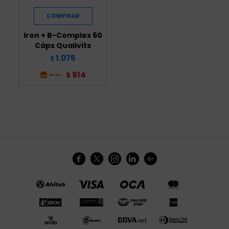
Iron + B-Complex 60
Cáps Qualivits
1.075
$
914
$




