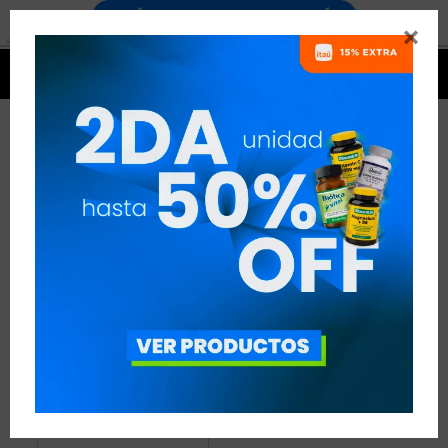


HIERRO
1 ARTÍCULO
RECOMENDADOS
MINERALES
HIERRO
QUITAR FILTROS