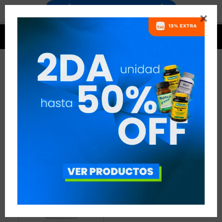


ZINC
1 ARTÍCULO
RECOMENDADOS
MINERALES
ZINC
QUITAR FILTROS