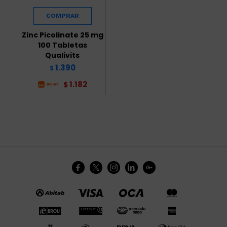
Zinc Picolinate 25 mg
100 Tabletas
Qualivits
1.390
$
1.182
$




