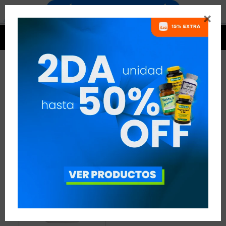


ZINC
1 ARTÍCULO
RECOMENDADOS
MINERALES
ZINC
QUITAR FILTROS