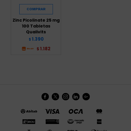
Zinc Picolinate 25 mg
100 Tabletas
Qualivits
1.390
$
1.182
$




