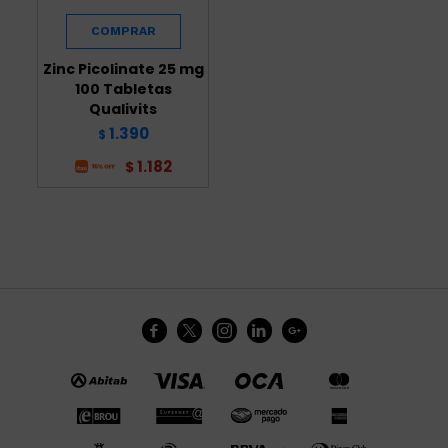
Zinc Picolinate 25 mg
100 Tabletas
Qualivits
1.390
$
1.182
$




