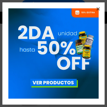


ZINC
1 ARTÍCULO
RECOMENDADOS
MINERALES
ZINC
QUITAR FILTROS