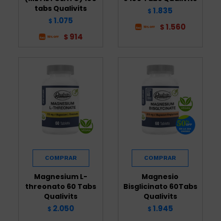
tabs Qualivits
1.835
$
1.075
$
1.560
$
914
$
Magnesium L-
Magnesio
threonato 60 Tabs
Bisglicinato 60Tabs
Qualivits
Qualivits
2.050
1.945
$
$