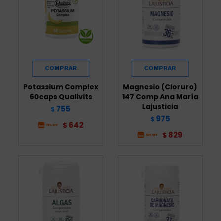
Potassium Complex
Magnesio (Cloruro)
60caps Qualivits
147 Comp Ana María
Lajusticia
755
$
975
$
642
$
829
$