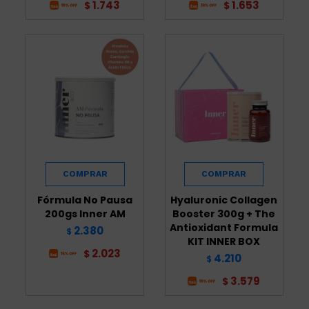
1.743
1.653
$
$
Fórmula No Pausa
Hyaluronic Collagen
200gs Inner AM
Booster 300g + The
Antioxidant Formula
2.380
$
KIT INNER BOX
2.023
$
4.210
$
3.579
$