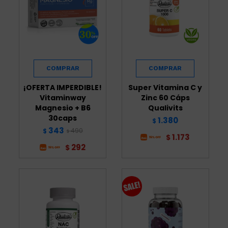
¡OFERTA IMPERDIBLE!
Super Vitamina C y
Vitaminway
Zinc 60 Cáps
Magnesio + B6
Qualivits
30caps
1.380
$
343
490
$
$
1.173
$
292
$