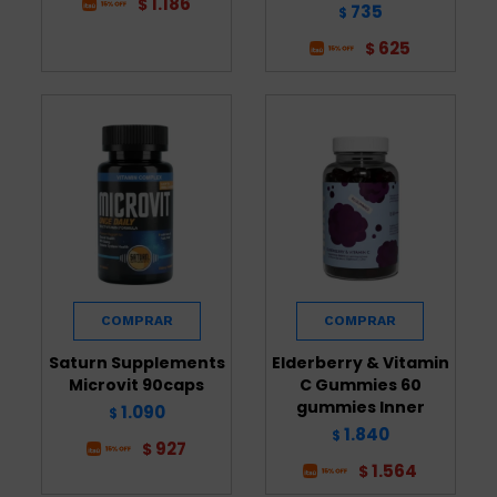
1.186
$
735
$
625
$
Saturn Supplements
Elderberry & Vitamin
Microvit 90caps
C Gummies 60
gummies Inner
1.090
$
1.840
$
927
$
1.564
$