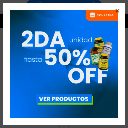


MINERALES
29 ARTÍCULOS
RECOMENDADOS
MINERALES