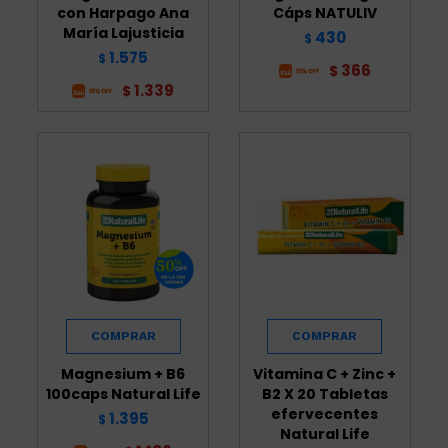
con Harpago Ana
Cáps NATULIV
María Lajusticia
430
$
1.575
$
366
$
1.339
$
Magnesium + B6
Vitamina C + Zinc +
100caps Natural Life
B2 X 20 Tabletas
efervecentes
1.395
$
Natural Life