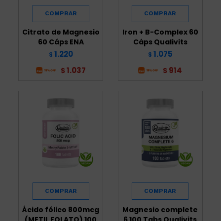
Citrato de Magnesio
Iron + B-Complex 60
60 Cáps ENA
Cáps Qualivits
1.220
1.075
$
$
1.037
914
$
$
Ácido fólico 800mcg
Magnesio complete
(METIL FOLATO) 100
6 100 Tabs Qualivits