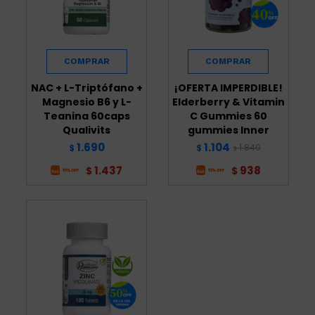
NAC + L-Triptófano +
¡OFERTA IMPERDIBLE!
Magnesio B6 y L-
Elderberry & Vitamin
Teanina 60caps
C Gummies 60
Qualivits
gummies Inner
1.690
1.104
1.840
$
$
$
1.437
938
$
$