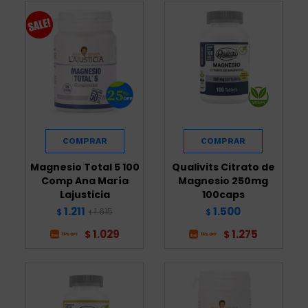
Magnesio Total 5 100
Qualivits Citrato de
Comp Ana María
Magnesio 250mg
Lajusticia
100caps
1.211
1.500
1.615
$
$
$
1.029
1.275
$
$