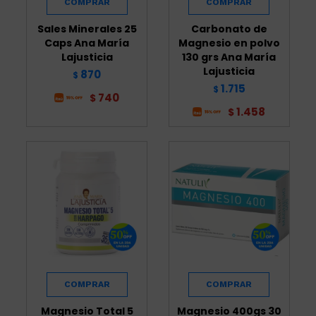
Sales Minerales 25
Carbonato de
Caps Ana María
Magnesio en polvo
Lajusticia
130 grs Ana María
Lajusticia
870
$
1.715
$
740
$
1.458
$
Magnesio Total 5
Magnesio 400gs 30