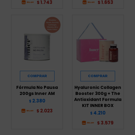
1.743
1.653
$
$
Fórmula No Pausa
Hyaluronic Collagen
200gs Inner AM
Booster 300g + The
Antioxidant Formula
2.380
$
KIT INNER BOX
2.023
$
4.210
$
3.579
$