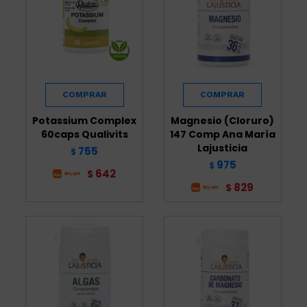
Potassium Complex
Magnesio (Cloruro)
60caps Qualivits
147 Comp Ana María
Lajusticia
755
$
975
$
642
$
829
$