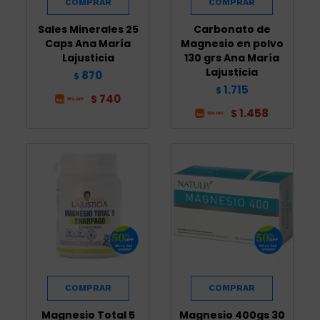
Sales Minerales 25
Carbonato de
Caps Ana María
Magnesio en polvo
Lajusticia
130 grs Ana María
Lajusticia
870
$
1.715
$
740
$
1.458
$
Magnesio Total 5
Magnesio 400gs 30