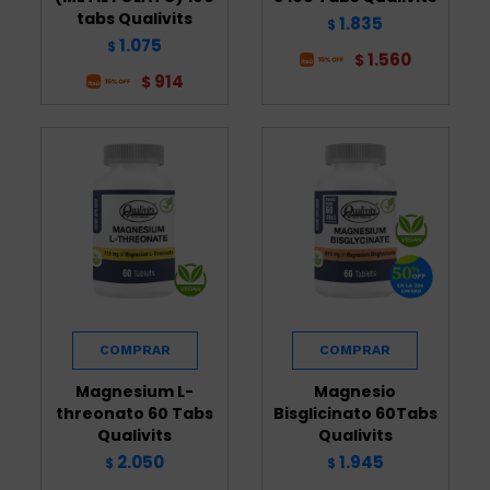
tabs Qualivits
1.835
$
1.075
$
1.560
$
914
$
Magnesium L-
Magnesio
threonato 60 Tabs
Bisglicinato 60Tabs
Qualivits
Qualivits
2.050
1.945
$
$