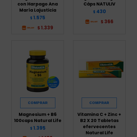
con Harpago Ana
Cáps NATULIV
María Lajusticia
430
$
1.575
$
366
$
1.339
$
Magnesium + B6
Vitamina C + Zinc +
100caps Natural Life
B2 X 20 Tabletas
efervecentes
1.395
$
Natural Life