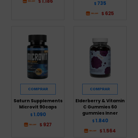
1.186
$
735
$
625
$
Saturn Supplements
Elderberry & Vitamin
Microvit 90caps
C Gummies 60
gummies Inner
1.090
$
1.840
$
927
$
1.564
$