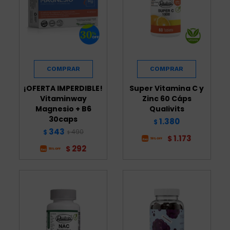
¡OFERTA IMPERDIBLE!
Super Vitamina C y
Vitaminway
Zinc 60 Cáps
Magnesio + B6
Qualivits
30caps
1.380
$
343
490
$
$
1.173
$
292
$