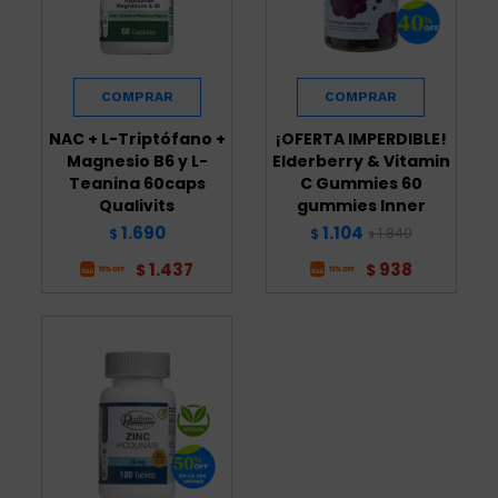
NAC + L-Triptófano +
¡OFERTA IMPERDIBLE!
Magnesio B6 y L-
Elderberry & Vitamin
Teanina 60caps
C Gummies 60
Qualivits
gummies Inner
1.690
1.104
1.840
$
$
$
1.437
938
$
$