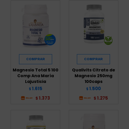
Magnesio Total 5 100
Qualivits Citrato de
Comp Ana María
Magnesio 250mg
Lajusticia
100caps
1.615
1.500
$
$
1.373
1.275
$
$