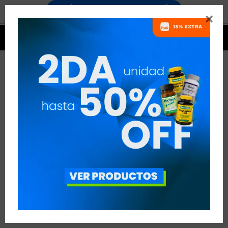


MINERALES
29 ARTÍCULOS
RECOMENDADOS
MINERALES