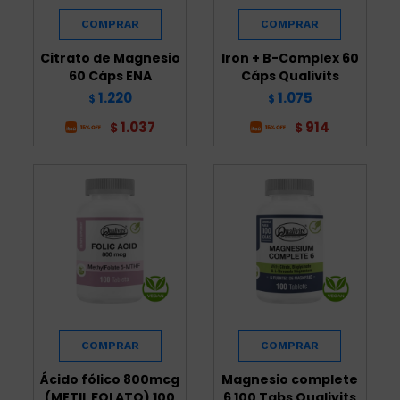
Citrato de Magnesio
Iron + B-Complex 60
60 Cáps ENA
Cáps Qualivits
1.220
1.075
$
$
1.037
914
$
$
Ácido fólico 800mcg
Magnesio complete
(METIL FOLATO) 100
6 100 Tabs Qualivits