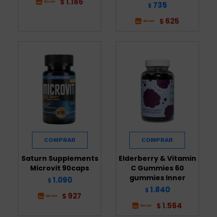
1.186
$
735
$
625
$
Saturn Supplements
Elderberry & Vitamin
Microvit 90caps
C Gummies 60
gummies Inner
1.090
$
1.840
$
927
$
1.564
$