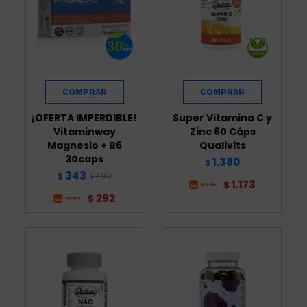
¡OFERTA IMPERDIBLE!
Super Vitamina C y
Vitaminway
Zinc 60 Cáps
Magnesio + B6
Qualivits
30caps
1.380
$
343
490
$
$
1.173
$
292
$