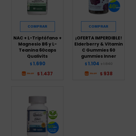
NAC + L-Triptófano +
¡OFERTA IMPERDIBLE!
Magnesio B6 y L-
Elderberry & Vitamin
Teanina 60caps
C Gummies 60
Qualivits
gummies Inner
1.690
1.104
1.840
$
$
$
1.437
938
$
$