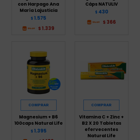
con Harpago Ana
Cáps NATULIV
María Lajusticia
430
$
1.575
$
366
$
1.339
$
Magnesium + B6
Vitamina C + Zinc +
100caps Natural Life
B2 X 20 Tabletas
efervecentes
1.395
$
Natural Life