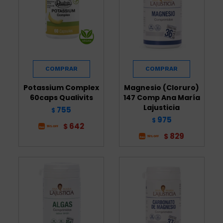
Potassium Complex
Magnesio (Cloruro)
60caps Qualivits
147 Comp Ana María
Lajusticia
755
$
975
$
642
$
829
$