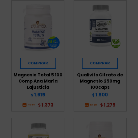
Magnesio Total 5 100
Qualivits Citrato de
Comp Ana María
Magnesio 250mg
Lajusticia
100caps
1.615
1.500
$
$
1.373
1.275
$
$