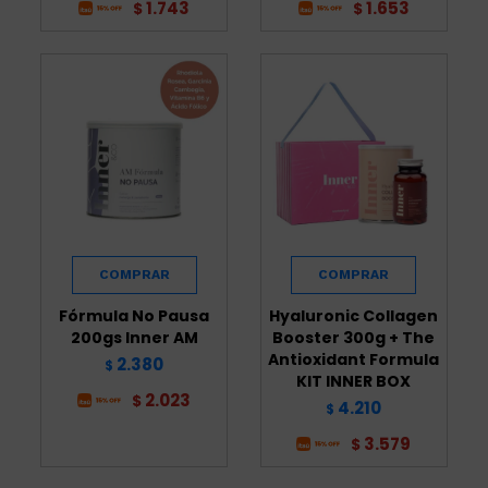
1.743
1.653
$
$
Fórmula No Pausa
Hyaluronic Collagen
200gs Inner AM
Booster 300g + The
Antioxidant Formula
2.380
$
KIT INNER BOX
2.023
$
4.210
$
3.579
$