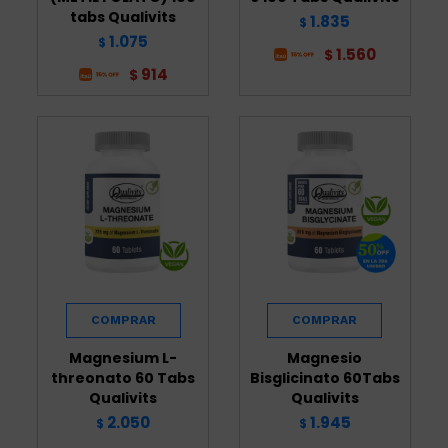
tabs Qualivits
1.835
$
1.075
$
1.560
$
914
$
Magnesium L-
Magnesio
threonato 60 Tabs
Bisglicinato 60Tabs
Qualivits
Qualivits
2.050
1.945
$
$