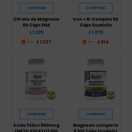
Citrato de Magnesio
Iron + B-Complex 60
60 Cáps ENA
Cáps Qualivits
1.220
1.075
$
$
1.037
914
$
$
Ácido fólico 800mcg
Magnesio complete
(METIL FOLATO) 100
6 100 Tabs Qualivits