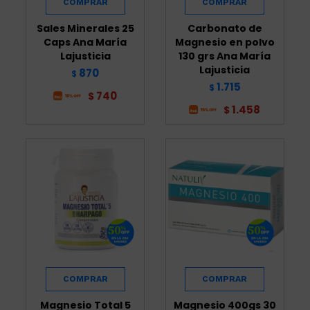
Sales Minerales 25
Carbonato de
Caps Ana María
Magnesio en polvo
Lajusticia
130 grs Ana María
Lajusticia
870
$
1.715
$
740
$
1.458
$
Magnesio Total 5
Magnesio 400gs 30