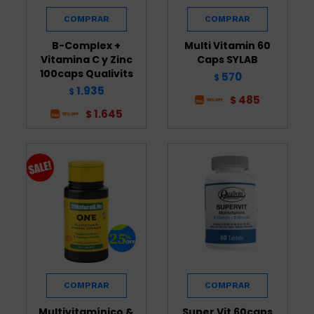
B-Complex +
Multi Vitamin 60
Vitamina C y Zinc
Caps SYLAB
100caps Qualivits
570
$
1.935
$
485
$
1.645
$
Multivitamínico &
Super Vit 60caps