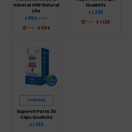
mineral ONE Natural
Qualivits
Life
1.325
$
664
885
$
$
1.126
$
564
$
Supervit Forte 30
Cáps Qualivits
1.150
$