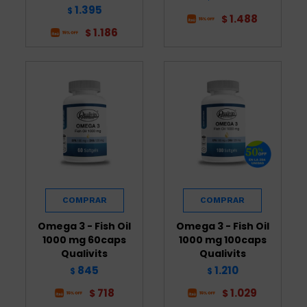
1.395
$
1.488
$
1.186
$
Omega 3 - Fish Oil
Omega 3 - Fish Oil
1000 mg 60caps
1000 mg 100caps
Qualivits
Qualivits
845
1.210
$
$
718
1.029
$
$