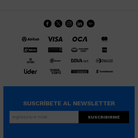





SUSCRÍBETE AL NEWSLETTER
SUSCRIBIRME