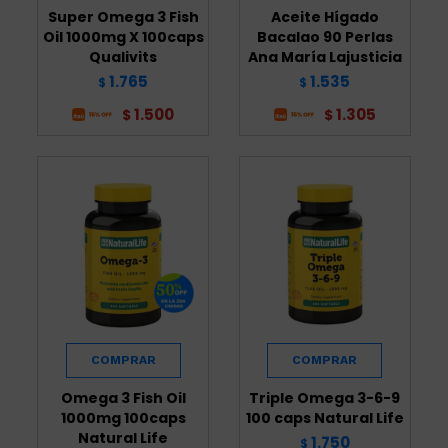
Super Omega 3 Fish
Aceite Hígado
Oil 1000mg X 100caps
Bacalao 90 Perlas
Qualivits
Ana María Lajusticia
1.765
1.535
$
$
1.500
1.305
$
$
Omega 3 Fish Oil
Triple Omega 3-6-9
1000mg 100caps
100 caps Natural Life
Natural Life
1.750
$