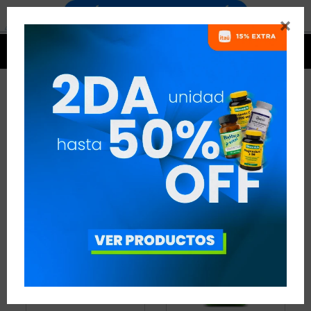


OMEGA
10 ARTÍCULOS
RECOMENDADOS
OMEGA