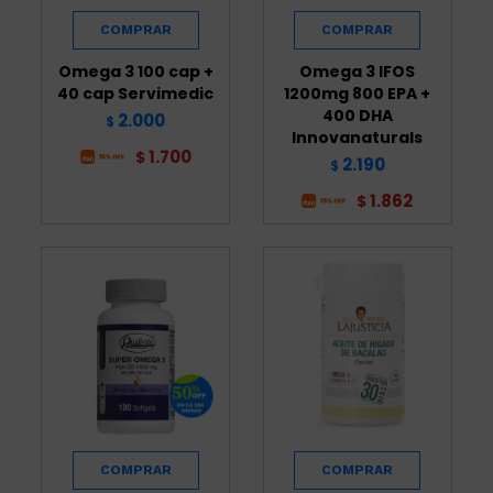
Omega 3 100 cap +
Omega 3 IFOS
40 cap Servimedic
1200mg 800 EPA +
400 DHA
2.000
$
Innovanaturals
1.700
$
2.190
$
1.862
$