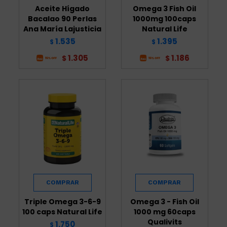
Aceite Hígado
Omega 3 Fish Oil
Bacalao 90 Perlas
1000mg 100caps
Ana María Lajusticia
Natural Life
1.535
1.395
$
$
1.305
1.186
$
$
Triple Omega 3-6-9
Omega 3 - Fish Oil
100 caps Natural Life
1000 mg 60caps
Qualivits
1.750
$