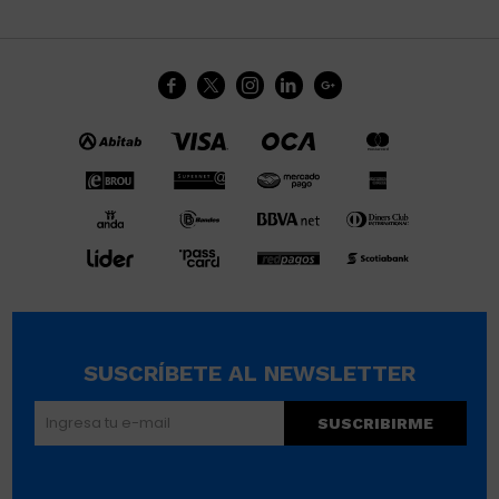





SUSCRÍBETE AL NEWSLETTER
SUSCRIBIRME