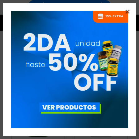


OMEGA
9 ARTÍCULOS
RECOMENDADOS
OMEGA