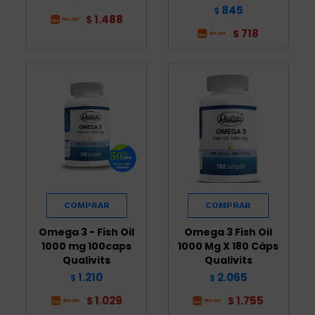
845
$
1.488
$
718
$
Omega 3 - Fish Oil
Omega 3 Fish Oil
1000 mg 100caps
1000 Mg X 180 Cáps
Qualivits
Qualivits
1.210
2.065
$
$
1.029
1.755
$
$