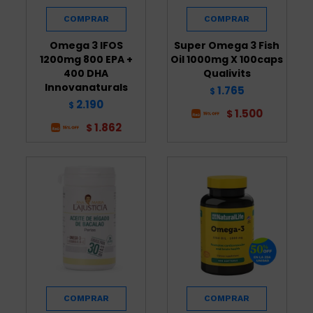
Omega 3 IFOS
Super Omega 3 Fish
1200mg 800 EPA +
Oil 1000mg X 100caps
400 DHA
Qualivits
Innovanaturals
1.765
$
2.190
$
1.500
$
1.862
$