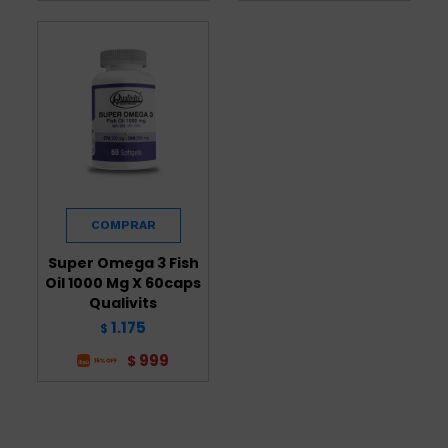
Super Omega 3 Fish
Oil 1000 Mg X 60caps
Qualivits
1.175
$
999
$