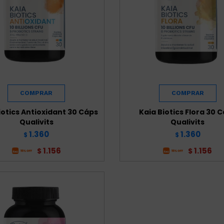
iotics Antioxidant 30 Cáps
Kaia Biotics Flora 30 
Qualivits
Qualivits
1.360
1.360
$
$
1.156
1.156
$
$