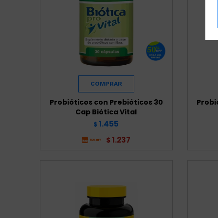
Probióticos con Prebióticos 30
Probi
Cap Biótica Vital
1.455
$
1.237
$