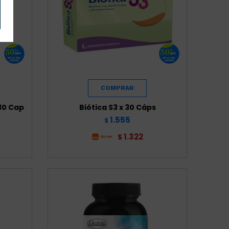
30 Cap
Biótica S3 x 30 Cáps
1.555
$
1.322
$