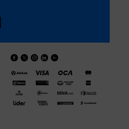




