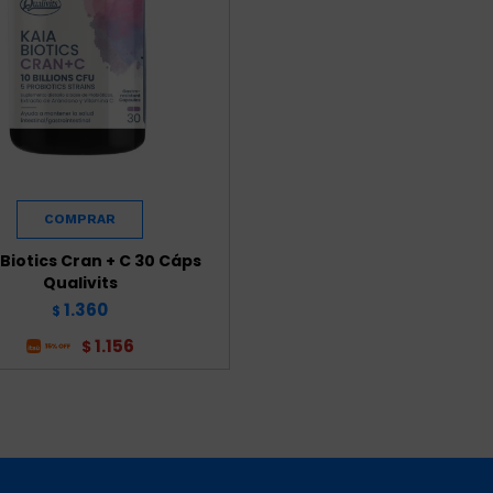
 Biotics Cran + C 30 Cáps
Qualivits
1.360
$
1.156
$