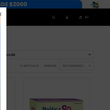

$
0
PRECIO
($)
10 ARTÍCULOS
ORDENAR:
RECOMENDADOS