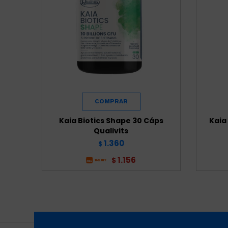
Kaia Biotics Shape 30 Cáps
Kaia
Qualivits
1.360
$
1.156
$