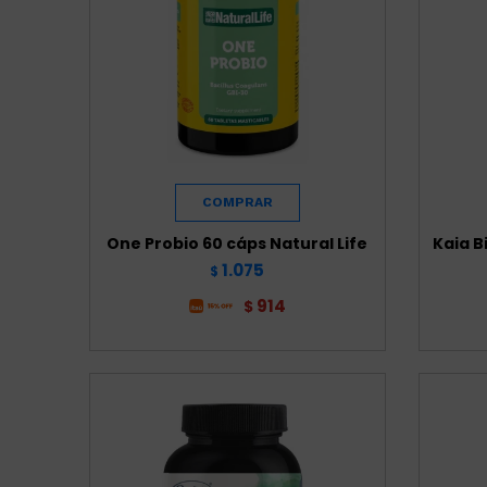
One Probio 60 cáps Natural Life
Kaia B
1.075
$
914
$