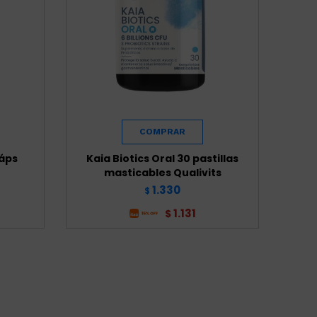
Cáps
Kaia Biotics Oral 30 pastillas
masticables Qualivits
1.330
$
1.131
$