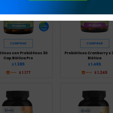
óticos con Prebióticos 30
Probióticos Cranberry x 
Cap Biótica Pro
Biótica
1.385
1.465
$
$
1.177
1.245
$
$