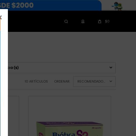

$
0
PRECIO
($)
10 ARTÍCULOS
ORDENAR:
RECOMENDADOS