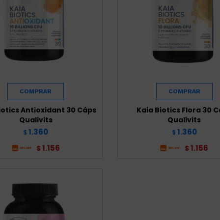
iotics Antioxidant 30 Cáps
Kaia Biotics Flora 30 
Qualivits
Qualivits
1.360
1.360
$
$
1.156
1.156
$
$