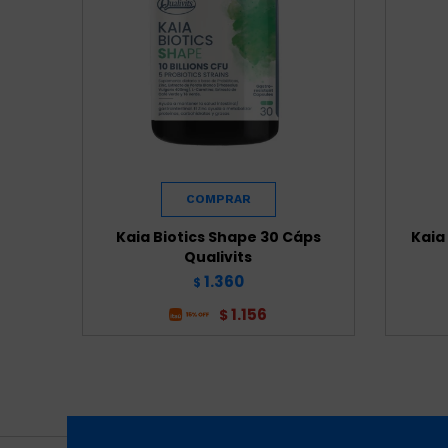
Kaia Biotics Shape 30 Cáps
Kaia
Qualivits
1.360
$
1.156
$