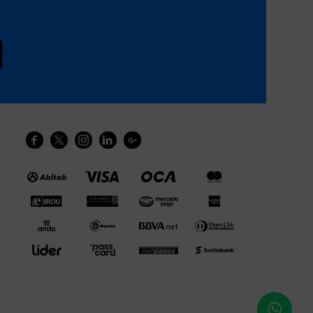




