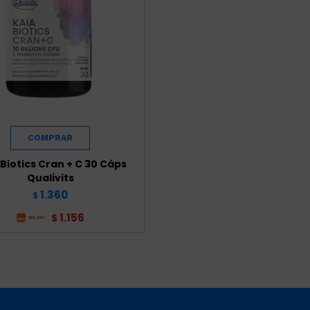
 Biotics Cran + C 30 Cáps
Qualivits
1.360
$
1.156
$