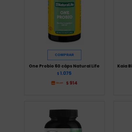
One Probio 60 cáps Natural Life
Kaia B
1.075
$
914
$