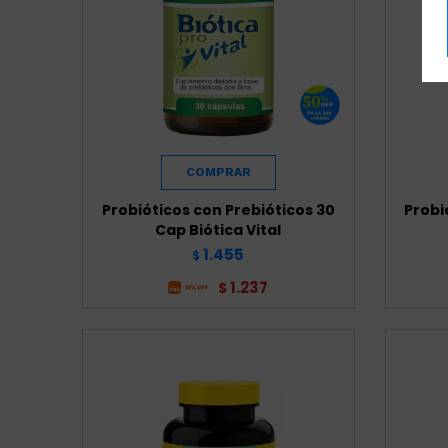
Probióticos con Prebióticos 30
Probi
Cap Biótica Vital
1.455
$
1.237
$