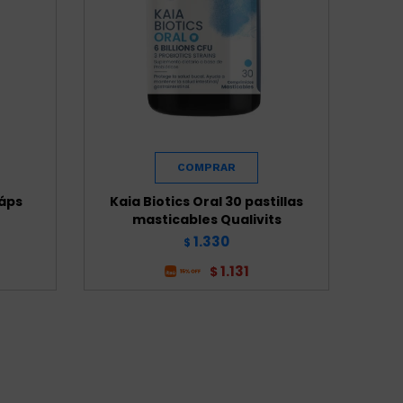
Cáps
Kaia Biotics Oral 30 pastillas
masticables Qualivits
1.330
$
1.131
$