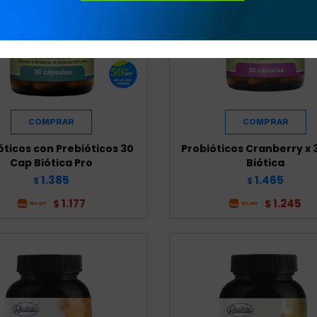
óticos con Prebióticos 30
Probióticos Cranberry x 
Cap Biótica Pro
Biótica
1.385
1.465
$
$
1.177
1.245
$
$