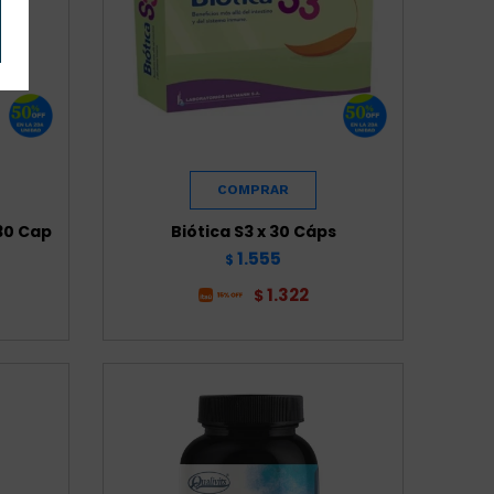
30 Cap
Biótica S3 x 30 Cáps
1.555
$
1.322
$