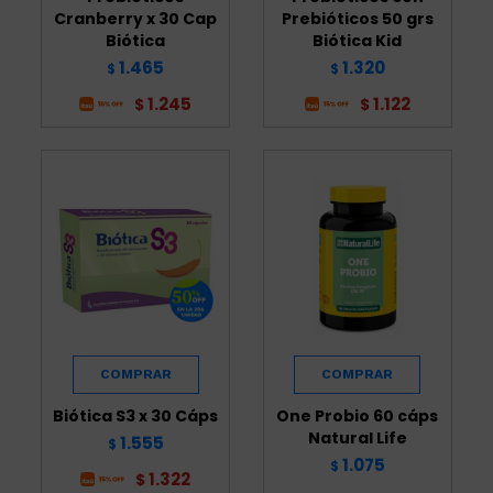
Cranberry x 30 Cap
Prebióticos 50 grs
Biótica
Biótica Kid
1.465
1.320
$
$
1.245
1.122
$
$
Biótica S3 x 30 Cáps
One Probio 60 cáps
Natural Life
1.555
$
1.075
$
1.322
$