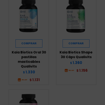
Kaia Biotics Oral 30
Kaia Biotics Shape
pastillas
30 Cáps Qualivits
masticables
1.360
$
Qualivits
1.156
$
1.330
$
1.131
$