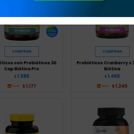
óticos con Prebióticos 30
Probióticos Cranberry x 
Cap Biótica Pro
Biótica
1.385
1.465
$
$
1.177
1.245
$
$