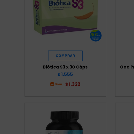
Biótica S3 x 30 Cáps
One Pr
1.555
$
1.322
$