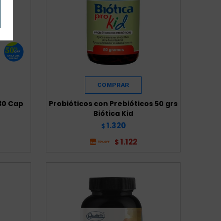
30 Cap
Probióticos con Prebióticos 50 grs
Biótica Kid
1.320
$
1.122
$