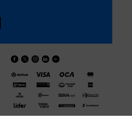




