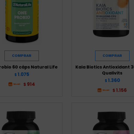
obio 60 cáps Natural Life
Kaia Biotics Antioxidant 
Qualivits
1.075
$
1.360
$
914
$
1.156
$