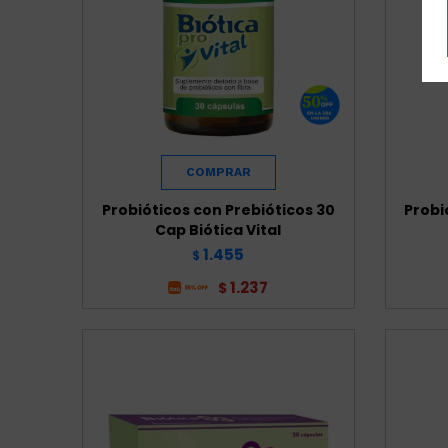
Probióticos con Prebióticos 30
Probi
Cap Biótica Vital
1.455
$
1.237
$