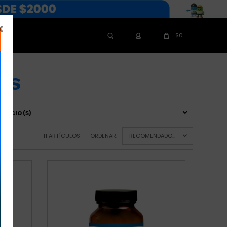

$
0
OS
PRECIO
($)
11 ARTÍCULOS
ORDENAR:
RECOMENDADOS