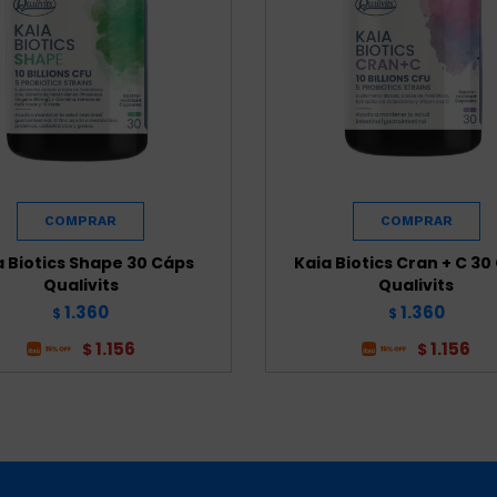
a Biotics Shape 30 Cáps
Kaia Biotics Cran + C 30
Qualivits
Qualivits
1.360
1.360
$
$
1.156
1.156
$
$