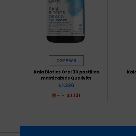
Kaia Biotics Oral 30 pastillas
Kai
masticables Qualivits
1.330
$
1.131
$