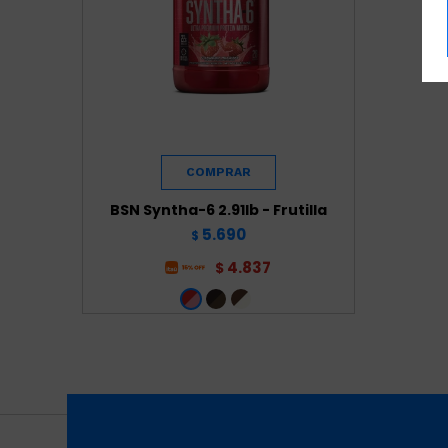
BSN Syntha-6 2.91lb - Frutilla
5.690
$
4.837
$