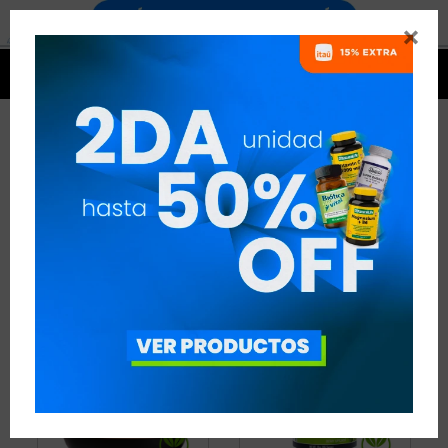


PROTEÍNAS DE ORIGEN
VEGETAL
4 ARTÍCULOS
RECOMENDADOS
PROTEÍNAS
PROTEÍNAS DE ORIGEN VEGETAL
QUITAR FILTROS