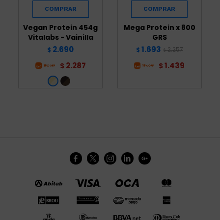
Vegan Protein 454g
Mega Protein x 800
Vitalabs - Vainilla
GRS
2.690
1.693
2.257
$
$
$
2.287
1.439
$
$




