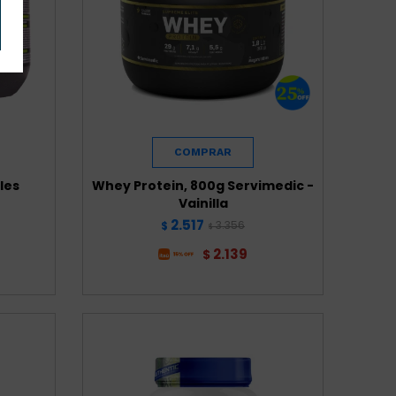
les
Whey Protein, 800g Servimedic -
Vainilla
2.517
3.356
$
$
2.139
$