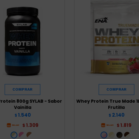
rotein 800g SYLAB - Sabor
Whey Protein True Made 1L
Vainilla
Frutilla
1.540
2.140
$
$
1.309
1.819
$
$