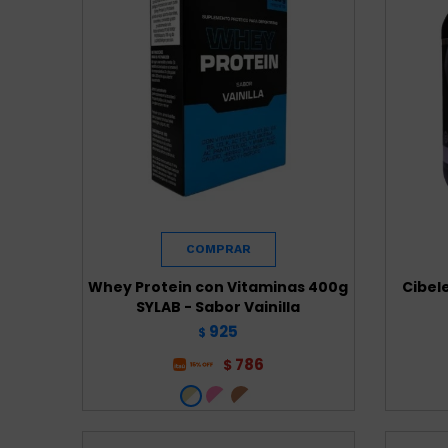
Whey Protein con Vitaminas 400g
Cibel
SYLAB - Sabor Vainilla
925
$
786
$