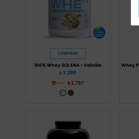
100% Whey 2Lb ENA - Vainilla
Whey Pr
3.290
$
2.797
$