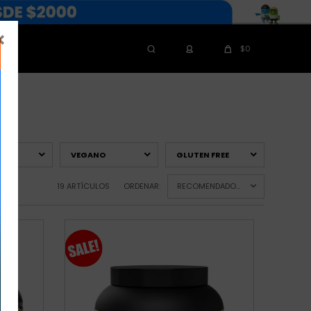

$
0
INA
VEGANO
GLUTEN FREE
19 ARTÍCULOS
ORDENAR:
RECOMENDADOS