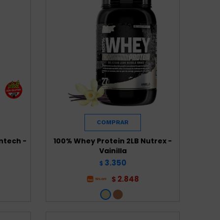
ntech -
100% Whey Protein 2LB Nutrex -
Vainilla
3.350
$
2.848
$