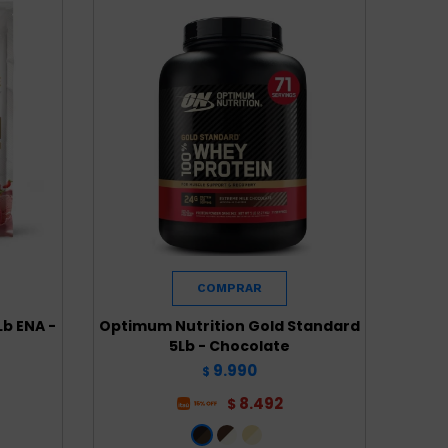
b ENA -
Optimum Nutrition Gold Standard
5Lb - Chocolate
9.990
$
8.492
$