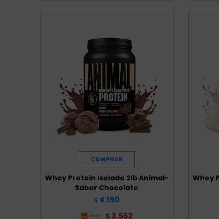
Whey Protein Isolado 2lb Animal-
Whey P
Sabor Chocolate
4.190
$
3.562
$