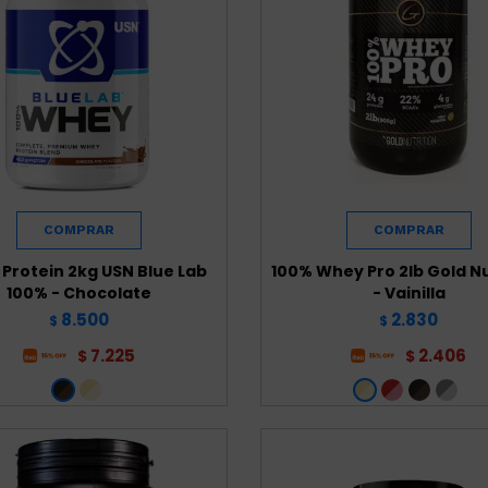
Protein 2kg USN Blue Lab
100% Whey Pro 2lb Gold Nu
100% - Chocolate
- Vainilla
8.500
2.830
$
$
7.225
2.406
$
$