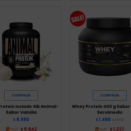
rotein Isolado 4lb Animal-
Whey Protein 400 g Sabor 
Sabor Vainilla
Servimedic
6.990
1.455
1.940
$
$
$
5.942
1.237
$
$