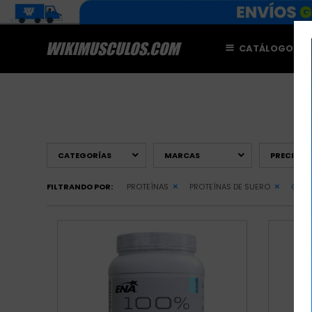
CATÁLOGO
M
CATEGORÍAS
MARCAS
PRECIO
($
FILTRANDO POR:
PROTEÍNAS
PROTEÍNAS DE SUERO
QUIT