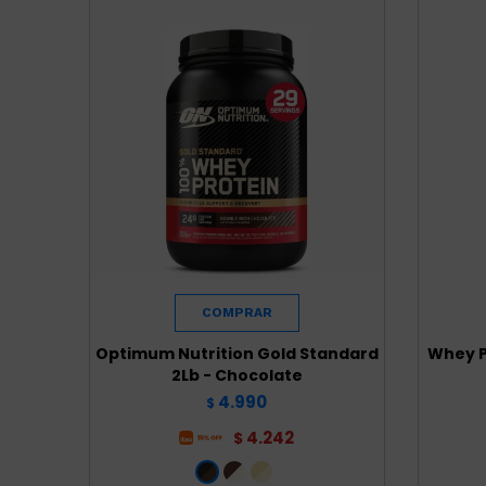
Optimum Nutrition Gold Standard
Whey P
2Lb - Chocolate
4.990
$
4.242
$