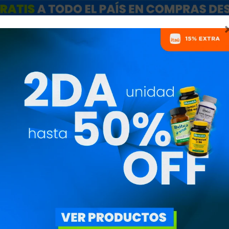
ARCAS
SALE
CATÁLOGO MAYORISTAS
NUTRICIONISTAS
PROTEÍNAS DE SUERO
)
ESPECIALES
OBJETIVO
DISCIPL
AR FILTROS