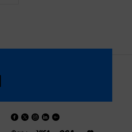




