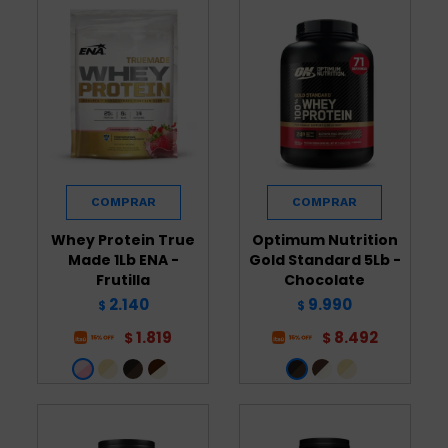
Whey Protein True
Optimum Nutrition
Made 1Lb ENA -
Gold Standard 5Lb -
Frutilla
Chocolate
2.140
9.990
$
$
1.819
8.492
$
$