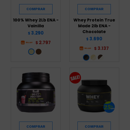
100% Whey 2Lb ENA -
Whey Protein True
Vainilla
Made 2lb ENA -
Chocolate
3.290
$
3.690
$
2.797
$
3.137
$