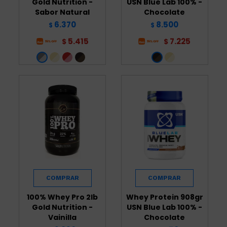
Gold Nutrition -
USN Blue Lab 100% -
Sabor Natural
Chocolate
6.370
8.500
$
$
5.415
7.225
$
$
100% Whey Pro 2lb
Whey Protein 908gr
Gold Nutrition -
USN Blue Lab 100% -
Vainilla
Chocolate