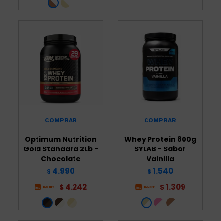
Optimum Nutrition
Whey Protein 800g
Gold Standard 2Lb -
SYLAB - Sabor
Chocolate
Vainilla
4.990
1.540
$
$
4.242
1.309
$
$