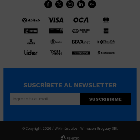





SUSCRÍBETE AL NEWSLETTER
SUSCRIBIRME
© Copyright 2026 / Wikimúsculos | Wimucon Uruguay SRL