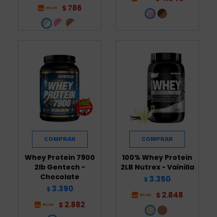
786
$
Whey Protein 7900
100% Whey Protein
2lb Gentech -
2LB Nutrex - Vainilla
Chocolate
3.350
$
3.390
$
2.848
$
2.882
$