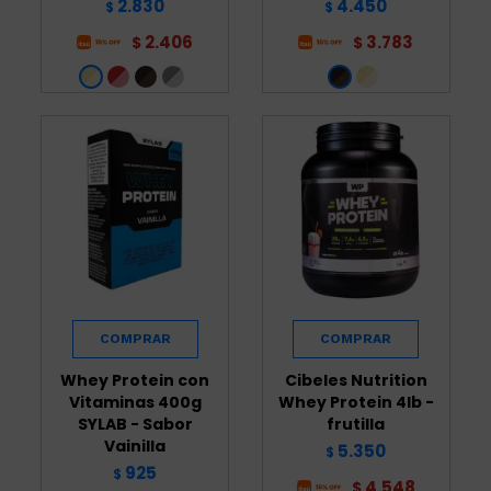
2.830
4.450
$
$
2.406
3.783
$
$
Whey Protein con
Cibeles Nutrition
Vitaminas 400g
Whey Protein 4lb -
SYLAB - Sabor
frutilla
Vainilla
5.350
$
925
$
4.548
$