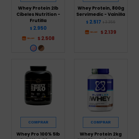
Whey Protein 2lb
Whey Protein, 800g
Cibeles Nutrition -
Servimedic - Vainilla
Frutilla
2.517
3.356
$
$
2.950
$
2.139
$
2.508
$
Whey Pro 100% 5lb
Whey Protein 2kg