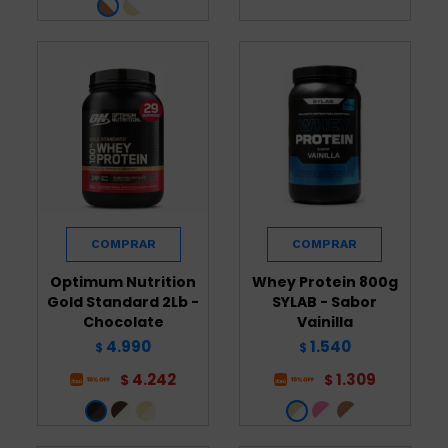
Optimum Nutrition
Whey Protein 800g
Gold Standard 2Lb -
SYLAB - Sabor
Chocolate
Vainilla
4.990
1.540
$
$
4.242
1.309
$
$