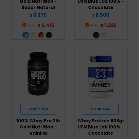
Gold Nutrition -
USN Blue Lab 100% -
Sabor Natural
Chocolate
6.370
8.500
$
$
5.415
7.225
$
$
100% Whey Pro 2lb
Whey Protein 908gr
Gold Nutrition -
USN Blue Lab 100% -
Vainilla
Chocolate