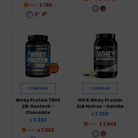
786
$
Whey Protein 7900
100% Whey Protein
2lb Gentech -
2LB Nutrex - Vainilla
Chocolate
3.350
$
3.390
$
2.848
$
2.882
$