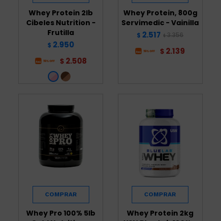
Whey Protein 2lb
Whey Protein, 800g
Cibeles Nutrition -
Servimedic - Vainilla
Frutilla
2.517
3.356
$
$
2.950
$
2.139
$
2.508
$
Whey Pro 100% 5lb
Whey Protein 2kg