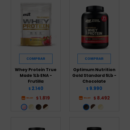
Whey Protein True
Optimum Nutrition
Made 1Lb ENA -
Gold Standard 5Lb -
Frutilla
Chocolate
2.140
9.990
$
$
1.819
8.492
$
$