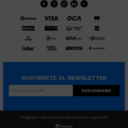





SUSCRÍBETE AL NEWSLETTER
SUSCRIBIRME
© Copyright 2026 / Wikimúsculos | Wimucon Uruguay SRL