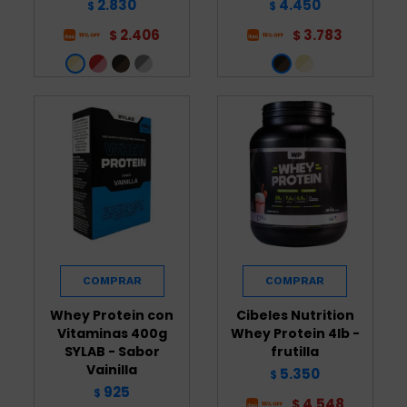
2.830
4.450
$
$
2.406
3.783
$
$
Whey Protein con
Cibeles Nutrition
Vitaminas 400g
Whey Protein 4lb -
SYLAB - Sabor
frutilla
Vainilla
5.350
$
925
$
4.548
$