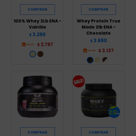
100% Whey 2Lb ENA -
Whey Protein True
Vainilla
Made 2lb ENA -
Chocolate
3.290
$
3.690
$
2.797
$
3.137
$