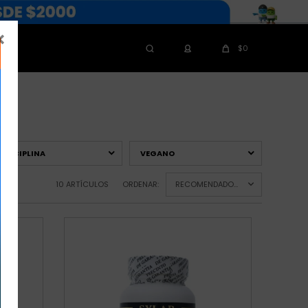

$
0
DISCIPLINA
VEGANO
10 ARTÍCULOS
ORDENAR:
RECOMENDADOS