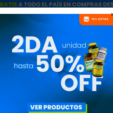
ARCAS
SALE
CATÁLOGO MAYORISTAS
NUTRICIONISTAS
CARNITINA
PRECIO
($)
OBJETIVO
ROS