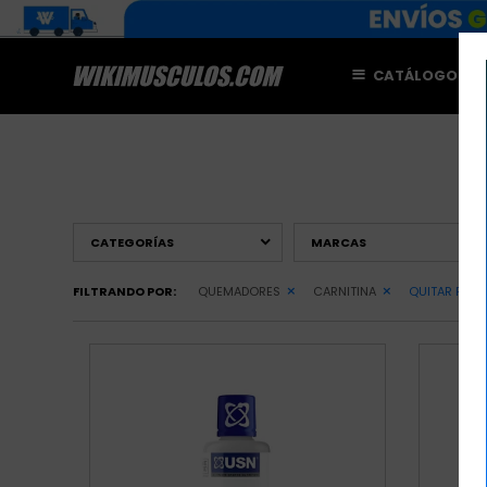
CATÁLOGO
M
CATEGORÍAS
MARCAS
FILTRANDO POR:
QUEMADORES
CARNITINA
QUITAR FILT