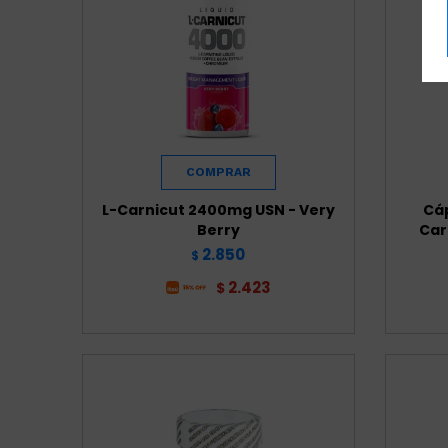
L-Carnicut 2400mg USN - Very
Cáp
Berry
Car
2.850
$
2.423
$