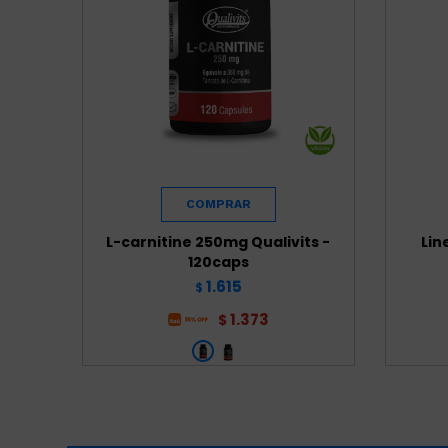
L-carnitine 250mg Qualivits -
Lin
120caps
1.615
$
1.373
$