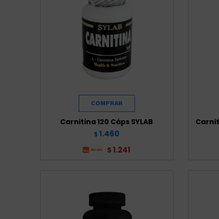
Carnitina 120 Cáps SYLAB
Carnit
1.460
$
1.241
$