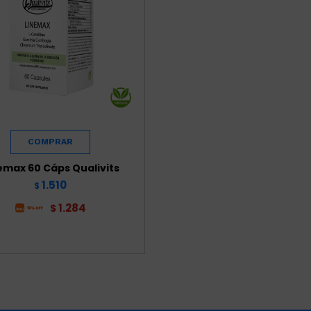
emax 60 Cáps Qualivits
1.510
$
1.284
$