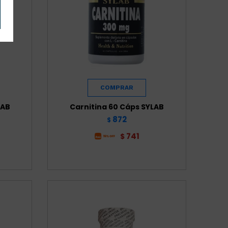
LAB
Carnitina 60 Cáps SYLAB
872
$
741
$