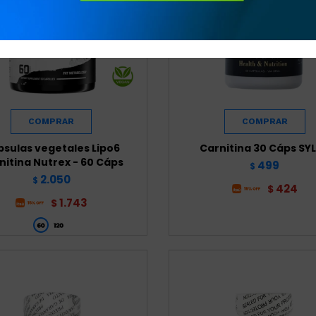
sulas vegetales Lipo6
Carnitina 30 Cáps SY
nitina Nutrex - 60 Cáps
499
$
2.050
$
424
$
1.743
$