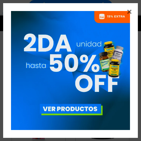


CARNITINA
10 ARTÍCULOS
RECOMENDADOS
QUEMADORES
CARNITINA
QUITAR FILTROS