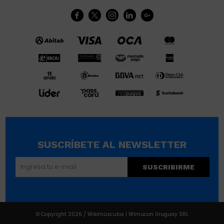





SUSCRÍBETE AL NEWSLETTER
SUSCRIBIRME
© Copyright 2026 / Wikimúsculos | Wimucon Uruguay SRL