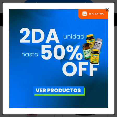


CARNITINA
10 ARTÍCULOS
RECOMENDADOS
QUEMADORES
CARNITINA
QUITAR FILTROS