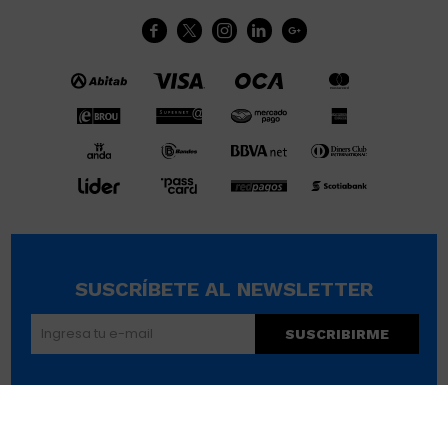





SUSCRÍBETE AL NEWSLETTER
SUSCRIBIRME
© Copyright 2026 / Wikimúsculos | Wimucon Uruguay SRL